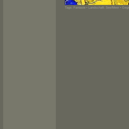
Tags:
Fantasie
·
Landschaft: See/Meer
·
Gege