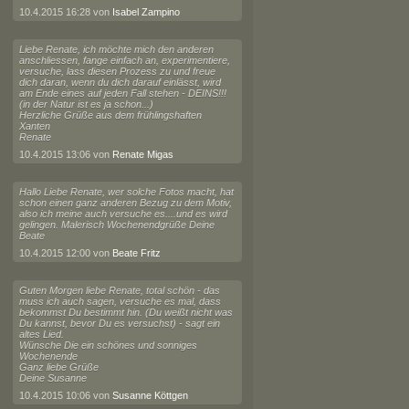
10.4.2015 16:28 von
Isabel Zampino
Liebe Renate, ich möchte mich den anderen
anschliessen, fange einfach an, experimentiere,
versuche, lass diesen Prozess zu und freue
dich daran, wenn du dich darauf einlässt, wird
am Ende eines auf jeden Fall stehen - DEINS!!!
(in der Natur ist es ja schon...)
Herzliche Grüße aus dem frühlingshaften
Xanten
Renate
10.4.2015 13:06 von
Renate Migas
Hallo Liebe Renate, wer solche Fotos macht, hat
schon einen ganz anderen Bezug zu dem Motiv,
also ich meine auch versuche es....und es wird
gelingen. Malerisch Wochenendgrüße Deine
Beate
10.4.2015 12:00 von
Beate Fritz
Guten Morgen liebe Renate, total schön - das
muss ich auch sagen, versuche es mal, dass
bekommst Du bestimmt hin. (Du weißt nicht was
Du kannst, bevor Du es versuchst) - sagt ein
altes Lied.
Wünsche Die ein schönes und sonniges
Wochenende
Ganz liebe Grüße
Deine Susanne
10.4.2015 10:06 von
Susanne Köttgen