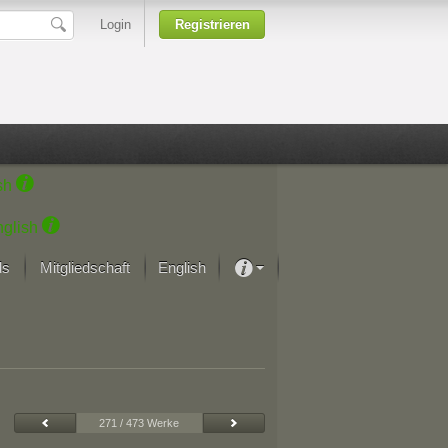
Login
Registrieren
sh
glish
ds
Mitgliedschaft
English
Über unsere Leidenschaft
rprojekt von Samsung
Kunsthäuser
271 / 473 Werke