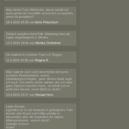
Was fürein Foto! Wahnsinn, davon würde ich
auch gerne ein Gemälde versuchen zu machen,
wenn du gestattest?
18.4.2015 19:35 von
Anne Petschuch
Einfach wunderschön!Tolle Stimmung-hast du
super eingefangen!LG Monika
13.4.2015 18:41 von
Monika Ostheimer
Ein malerisch schönes Foto! LG Regina
11.4.2015 10:50 von
Regina R.
Was habt ihr mich reich beschenkt mit euren
schönen Kommentaren, eurem
Einfühlungsvermögen , ganz dicken Dank sage
ich euch. Ich merke immer wieder, das ich mein
ganz Eigenes machen muss, so werde ich es
wohl eher lassen, sonst fließt es nicht:)
10.4.2015 23:17 von
Renate Horn
Liebe Renate,
eigentlich ist so ein fantastisch gelungenes Foto
bereits eine Kunst und völlig unnötig es
abzumalen aber als Inspiration für eigene
Malexperimente...warum nicht?
Sonnige Grüsse
Isabel