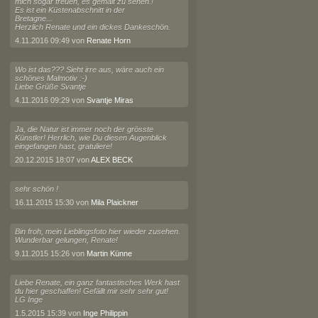
mich sogar freuen, es gemalt zu sehen.!
Es ist ein Küstenabschnitt in der
Bretagne...
Herzlich Renate und ein dickes Dankeschön.
4.11.2016 09:49 von
Renate Horn
Wo ist das??? Sieht irre aus, wäre auch ein
schönes Malmotiv :-)
Liebe Grüße Svantje
4.11.2016 09:29 von
Svantje Miras
Ja, die Natur ist immer noch der grösste
Künstler! Herrlich, wie Du diesen Augenblick
eingefangen hast, gratuliere!
20.12.2015 18:07 von
ALEX BECK
sehr schön !
16.11.2015 15:30 von
Mila Plaickner
Bin froh, mein Lieblingsfoto hier wieder zusehen.
Wunderbar gelungen, Renate!
9.11.2015 15:26 von
Martin Künne
Liebe Renate, ein ganz fantastisches Werk hast
du hier geschaffen! Gefällt mir sehr sehr gut!
LG Inge
1.5.2015 15:39 von
Inge Philippin