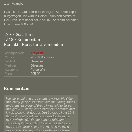
...am Atlantik.
Das Foto ist auf sehr hochwertigem Alu-Dibondglas
aufgezogen und wird in kleiner Stückzahl verkauft.
Der Preis liegt dabei bei 295€ inkl. Versand bei einer
Größe von 100 x 70 cm.
9
·
Gefällt mir
19
·
Kommentare
Kontakt
·
Kunstkarte versenden
Verfügbarkeit:
Verkauft
Grösse:
70 x 100 x 2 cm
Technik:
Diverses
Medium:
Diverses
Kategorie:
Fotografie
Preis:
295,00
Kommentare
We were told that crypto was the next big thing
and many people fell victim into the wrong hands
and i was also one of them, i was told to invest
and get 10% of my investment every month and
it was looking all good at first because i got 10%
the first month and i was persuaded to invest
more which i did, the second month came
expecting the next 10% then i was told to send
my bitcoin barcode which i did the next thing i
discovered that my bitcoin wallet was cleaned