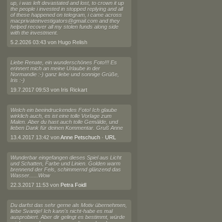
up, i was left devastated and lost, to crown it up
the people i invested in stopped replying and all
of these happened on telegram, i came across
macprivateinvestigators@gmail.com and they
helped recover all my stolen funds along side
with the investment.
5.2.2026 03:43 von Hugo Relish
Liebe Renate, ein wunderschönes Foto!!! Es
erinnert mich an meine Urlaube in der
Normandie :-) ganz liebe und sonnige Grüße,
Iris :-)
19.7.2017 09:53 von Iris Rickart
Welch ein beeindruckendes Foto! Ich glaube
wirklich auch, es ist eine tolle Vorlage zum
Malen. Aber du hast auch tolle Gemälde, und
lieben Dank für deinen Kommentar. Gruß Anne
13.4.2017 13:42 von
Anne Petschuch
·
URL
Wunderbar eingefangen dieses Spiel aus Licht
und Schatten, Farbe und Linien. Golden warm
brennend der Fels, schimmernd glänzend das
Wasser......Wow
22.3.2017 11:53 von
Petra Foidl
Du darfst das sehr gerne als Motiv übernehmen,
liebe Svantje! Ich kann's nicht-habe es mal
ausprobiert. Aber dir gelingt es bestimmt, würde