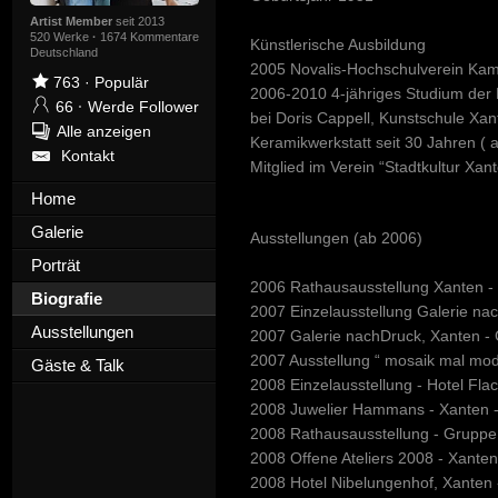
Artist Member
seit 2013
520 Werke
·
1674 Kommentare
Künstlerische Ausbildung
Deutschland
2005 Novalis-Hochschulverein Kamp-L
763
·
Populär
2006-2010 4-jähriges Studium der 
66
·
Werde Follower
bei Doris Cappell, Kunstschule Xan
Alle anzeigen
Keramikwerkstatt seit 30 Jahren ( a
Kontakt
Mitglied im Verein “Stadtkultur Xan
Home
Galerie
Ausstellungen (ab 2006)
Porträt
2006 Rathausausstellung Xanten - 
Biografie
2007 Einzelausstellung Galerie na
Ausstellungen
2007 Galerie nachDruck, Xanten - 
2007 Ausstellung “ mosaik mal mod
Gäste & Talk
2008 Einzelausstellung - Hotel Fl
2008 Juwelier Hammans - Xanten - 
2008 Rathausausstellung - Gruppe 
2008 Offene Ateliers 2008 - Xanten
2008 Hotel Nibelungenhof, Xanten -