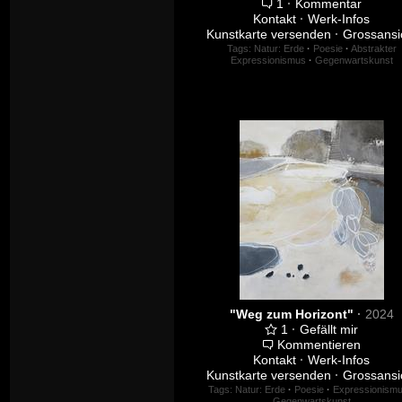
1
·
Kommentar
Kontakt
·
Werk-Infos
Kunstkarte versenden
·
Grossansi
Tags:
Natur: Erde
·
Poesie
·
Abstrakter
Expressionismus
·
Gegenwartskunst
"Weg zum Horizont"
·
2024
1
·
Gefällt mir
Kommentieren
Kontakt
·
Werk-Infos
Kunstkarte versenden
·
Grossansi
Tags:
Natur: Erde
·
Poesie
·
Expressionism
Gegenwartskunst