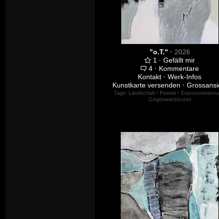
"o.T."
·
2026
1
·
Gefällt mir
4
·
Kommentare
Kontakt
·
Werk-Infos
Kunstkarte versenden
·
Grossansi
Tags:
Landschaft
·
Poesie
·
Expressionism
Gegenwartskunst