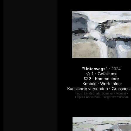
"Unterwegs"
·
2024
1
·
Gefällt mir
2
·
Kommentare
Kontakt
·
Werk-Infos
Kunstkarte versenden
·
Grossansi
Tags:
Landschaft: Sommer
·
Poesie
·
Expressionismus
·
Gegenwartskunst