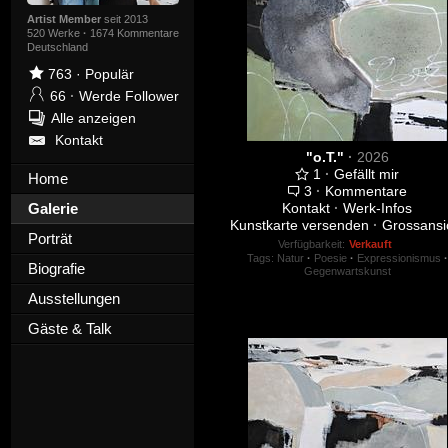
Artist Member
seit 2013
520 Werke
·
1674 Kommentare
Deutschland
763
·
Populär
66
·
Werde Follower
Alle anzeigen
Kontakt
"o.T."
·
2026
1
·
Gefällt mir
Home
3
·
Kommentare
Galerie
Kontakt
·
Werk-Infos
Kunstkarte versenden
·
Grossansi
Porträt
Verfügbarkeit:
Verkauft
Tags:
Natur
·
Poesie
·
Expressionismus
·
Biografie
Gegenwartskunst
Ausstellungen
Gäste & Talk