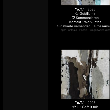
"o.T."
·
2025
Gefällt mir
Kommentieren
Kontakt
·
Werk-Infos
Kunstkarte versenden
·
Grossansi
Tags:
Fantasie
·
Poesie
·
Gegenwartskuns
"o.T."
·
2025
1
·
Gefällt mir