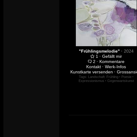
"Frühlingsmelodie"
·
2024
1
·
Gefällt mir
2
·
Kommentare
Kontakt
·
Werk-Infos
Kunstkarte versenden
·
Grossansi
Tags:
Landschaft: Frühling
·
Poesie
·
Expressionismus
·
Gegenwartskunst