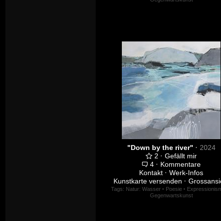
"Down by the river"
·
2024
2
·
Gefällt mir
4
·
Kommentare
Kontakt
·
Werk-Infos
Kunstkarte versenden
·
Grossansi
Tags:
Natur: Wasser
·
Poesie
·
Expressionis
Gegenwartskunst