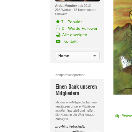
Artist Member
seit 2013
268 Werke
·
15 Kommentare
Schweiz
7
·
Populär
0
·
Werde Follower
Alle anzeigen
Kontakt
Home
Kooperationspartner
Einen Dank unseren
Mitgliedern
Mit der
pro
-Mitgliedschaft un-
terstützen unsere Mitglieder
artoffer
finanziell und helfen,
die Kunst in die Welt hinaus-
http://www
zutragen.
pro
-Mitgliedschaft: