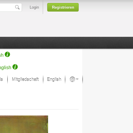
Login
Registrieren
sh
glish
ds
Mitgliedschaft
English
Über unsere Leidenschaft
rprojekt von Samsung
Kunsthäuser