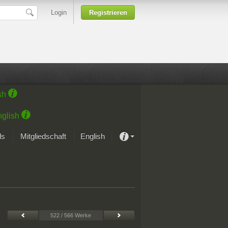
Login
Registrieren
sh
glish
ds
Mitgliedschaft
English
Über unsere Leidenschaft
rprojekt von Samsung
Kunsthäuser
522 / 566 Werke