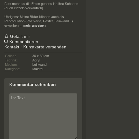
Fast mehr als die Enten genoss ich ihre Schatten
(auch einzeln verkäuflich)
Übrigens: Meine Bilder können auch als
Reproduktion (Postkarte, Poster, Leinwand...)
erworben
...
mehr anzeigen
Gefällt mir
Kommentieren
Kontakt
·
Kunstkarte versenden
Grösse:
30 x 60 cm
Technik:
Acryl
Medium:
Leinwand
Kategorie:
Malerei
Kommentar schreiben