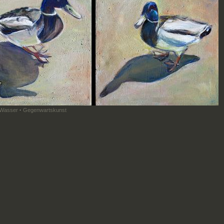
 Wasser
·
Gegenwartskunst