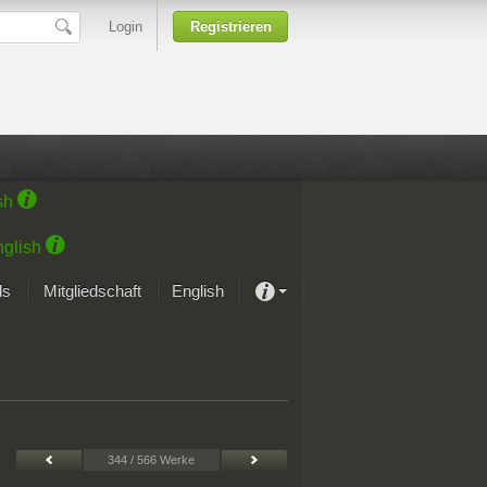
Login
Registrieren
sh
glish
ds
Mitgliedschaft
English
Über unsere Leidenschaft
rprojekt von Samsung
Kunsthäuser
344 / 566 Werke