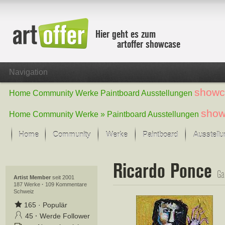
Hier geht es zum
artoffer showcase
Navigation
showc
Home
Community
Werke
Paintboard
Ausstellungen
show
Home
Community
Werke »
Paintboard
Ausstellungen
Home
Community
Werke
Paintboard
Ausstell
Showcase
Ricardo Ponce
Der letzte Monat im Fokus
Ga
Alle Fokus-Werke
Artist Member
seit 2001
187 Werke
·
109 Kommentare
Schweiz
Standard-Ansicht
Fokus-Werke
165
·
Populär
Neue Werke – Auswahl
45
·
Werde Follower
Alle neuen Werke