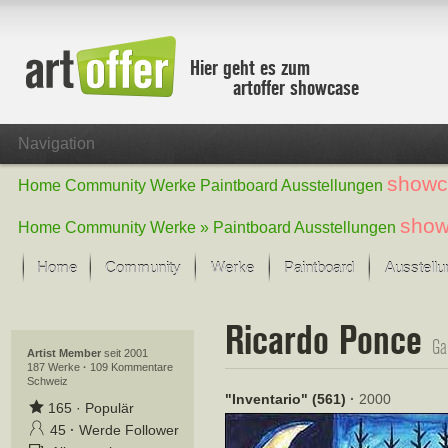
Hier geht es zum
artoffer showcase
Navigation
showc
Home
Community
Werke
Paintboard
Ausstellungen
show
Home
Community
Werke »
Paintboard
Ausstellungen
Home
Community
Werke
Paintboard
Ausstell
Showcase
Ricardo Ponce
Der letzte Monat im Fokus
Ga
Alle Fokus-Werke
Artist Member
seit 2001
187 Werke
·
109 Kommentare
Schweiz
Standard-Ansicht
"Inventario" (561)
·
2000
Fokus-Werke
165
·
Populär
Neue Werke – Auswahl
45
·
Werde Follower
Alle neuen Werke