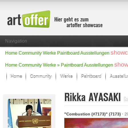
Hier geht es zum
artoffer showcase
Navigation
showc
Home
Community
Werke
Paintboard
Ausstellungen
show
Home
Community
Werke »
Paintboard
Ausstellungen
Home
Community
Werke
Paintboard
Ausstell
Showcase
Rikka AYASAKI
Der letzte Monat im Fokus
Ga
Alle Fokus-Werke
Standard-Ansicht
"Combustion (#7173)" (7173)
·
2
Fokus-Werke
Neue Werke – Auswahl
Alle neuen Werke