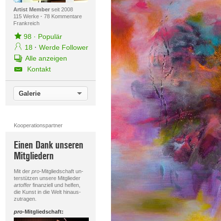
Artist Member
seit 2008
115 Werke
·
78 Kommentare
Frankreich
98
·
Populär
18
·
Werde Follower
Alle anzeigen
Kontakt
Galerie
Kooperationspartner
Einen Dank unseren
Mitgliedern
Mit der
pro
-Mitgliedschaft un-
terstützen unsere Mitglieder
artoffer
finanziell und helfen,
die Kunst in die Welt hinaus-
zutragen.
pro
-Mitgliedschaft: