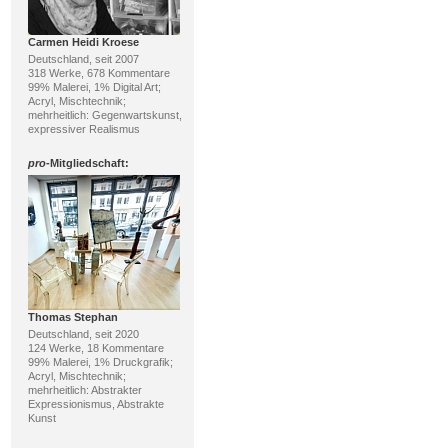
Carmen Heidi Kroese
Deutschland, seit 2007
318 Werke, 678 Kommentare
99% Malerei, 1% Digital Art;
Acryl, Mischtechnik;
mehrheitlich: Gegenwartskunst,
expressiver Realismus
pro
-Mitgliedschaft:
Thomas Stephan
Deutschland, seit 2020
124 Werke, 18 Kommentare
99% Malerei, 1% Druckgrafik;
Acryl, Mischtechnik;
mehrheitlich: Abstrakter
Expressionismus, Abstrakte
Kunst