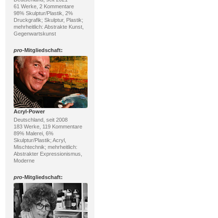
61 Werke, 2 Kommentare
98% Skulptur/Plastik, 2%
Druckgrafik; Skulptur, Plastik;
mehrheitlich: Abstrakte Kunst,
Gegenwartskunst
pro
-Mitgliedschaft:
Acryl-Power
Deutschland, seit 2008
183 Werke, 119 Kommentare
89% Malerei, 6%
Skulptur/Plastik; Acryl,
Mischtechnik; mehrheitlich:
Abstrakter Expressionismus,
Moderne
pro
-Mitgliedschaft: