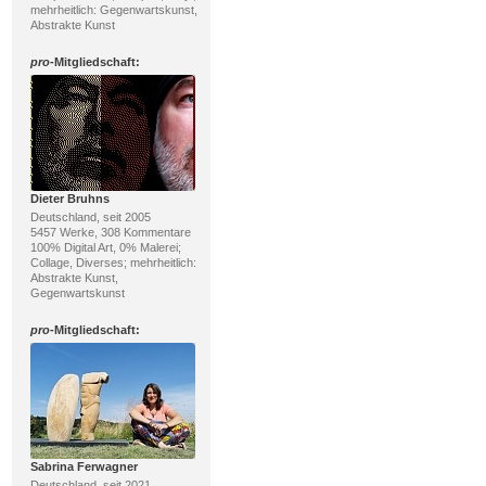
mehrheitlich: Gegenwartskunst,
Abstrakte Kunst
pro
-Mitgliedschaft:
Dieter Bruhns
Deutschland, seit 2005
5457 Werke, 308 Kommentare
100% Digital Art, 0% Malerei;
Collage, Diverses; mehrheitlich:
Abstrakte Kunst,
Gegenwartskunst
pro
-Mitgliedschaft:
Sabrina Ferwagner
Deutschland, seit 2021