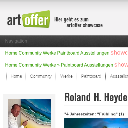
Hier geht es zum
artoffer showcase
Navigation
showc
Home
Community
Werke
Paintboard
Ausstellungen
show
Home
Community
Werke »
Paintboard
Ausstellungen
Home
Community
Werke
Paintboard
Ausstell
Showcase
Roland H. Heyd
Der letzte Monat im Fokus
Alle Fokus-Werke
Standard-Ansicht
"4 Jahreszeiten: "Frühling" (1)
·
Fokus-Werke
Neue Werke – Auswahl
Alle neuen Werke