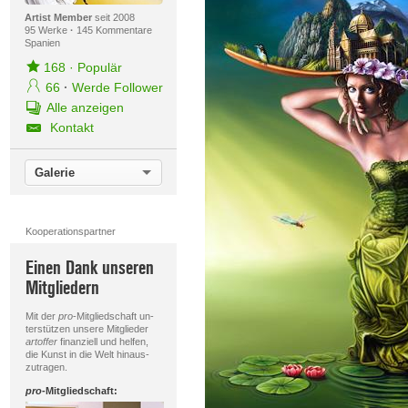
Artist Member
seit 2008
95 Werke
·
145 Kommentare
Spanien
168
·
Populär
66
·
Werde Follower
Alle anzeigen
Kontakt
Galerie
Kooperationspartner
Einen Dank unseren
Mitgliedern
Mit der
pro
-Mitgliedschaft un-
terstützen unsere Mitglieder
artoffer
finanziell und helfen,
die Kunst in die Welt hinaus-
zutragen.
pro
-Mitgliedschaft: