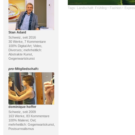
Tags:
Landschaft: Frühling
·
Fashion
·
Expres
Stan Adard
Schweiz, seit 2016
30 Werke, 7 Kommentare
100% Digital Art; Video,
Diverses; mehrheitlich:
Abstrakte Kunst,
Gegenwartskunst
pro
-Mitgliedschaft:
dominique hoffer
Schweiz, seit 2009
163 Werke, 83 Kommentare
100% Malerei; Oel;
mehrheitlich: Gegenwartskunst,
Postsurrealismus