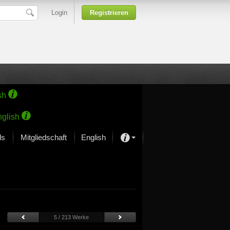
Login
Registrieren
sh
glish
ds
Mitgliedschaft
English
Über unsere Leidenschaft
rprojekt von Samsung
Kunsthäuser
5 / 213 Werke