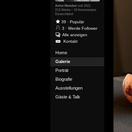
Artist Member
seit 2021
213 Werke
·
19 Kommentare
Deutschland
39
·
Populär
3
·
Werde Follower
Alle anzeigen
Kontakt
Home
Galerie
Porträt
Biografie
Ausstellungen
Gäste & Talk