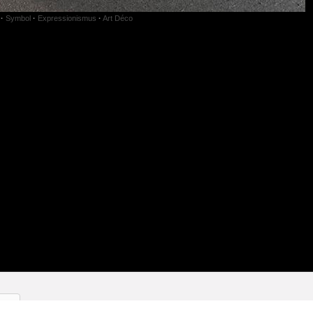
·
Symbol
·
Expressionismus
·
Art Déco