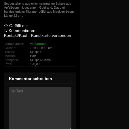
Set bestehend aus einer naturnahen Schale aus
Apfelbaum mit dezentem Goldrand. Dazu ein
handgefertigter filigraner Löffel aus Maulbeerbaum,
Länge 22 cm.
Gefällt mir
Kommentieren
Kontakt/Kauf
·
Kunstkarte versenden
Verfügbarkeit:
Verkäuflich
Grösse:
10 x 12 x 12 cm
Technik:
Skulptur
Medium:
Holz
Kategorie:
Skulptur/Plastik
Preis:
120,00
Kommentar schreiben