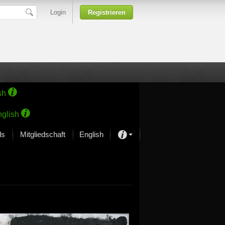
Login
Registrieren
sh
glish
ds
Mitgliedschaft
English
Über unsere Leidenschaft
rprojekt von Samsung
Kunsthäuser