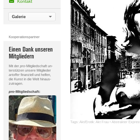
Kontakt
Galerie
Kooperationspartner
Einen Dank unseren
Mitgliedern
Mit der
pro
-Mitgliedschaft un-
terstützen unsere Mitglieder
artoffer
finanziell und helfen,
die Kunst in die Welt hinaus-
zutragen.
pro
-Mitgliedschaft:
Tags:
Akt/Erotik: Akt Frau
·
Abstrakter Expres