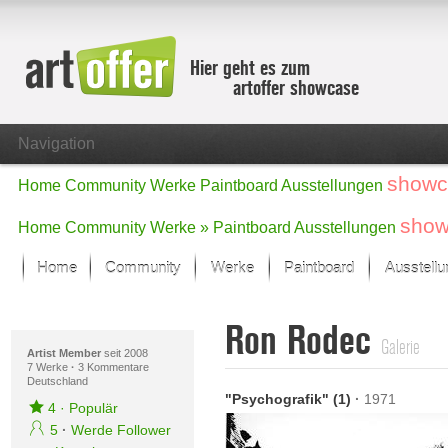
Hier geht es zum
artoffer showcase
Navigation
showc
Home
Community
Werke
Paintboard
Ausstellungen
show
Home
Community
Werke »
Paintboard
Ausstellungen
Home
Community
Werke
Paintboard
Ausstell
Showcase
Ron Rodec
Der letzte Monat im Fokus
Galerie
Alle Fokus-Werke
Artist Member
seit 2008
7 Werke
·
3 Kommentare
Deutschland
Standard-Ansicht
"Psychografik" (1)
·
1971
Fokus-Werke
4
·
Populär
Neue Werke – Auswahl
5
·
Werde Follower
Alle neuen Werke