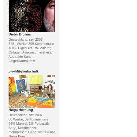
Dieter Bruhns
Deutschland, seit 2005
5461 Werke, 308 Kommentare
100% Digital Art, 0% Malerei;
Collage, Diverses; mehrheitlich:
Abstrakte Kunst,
Gegenwartskunst
pro
-Mitgliedschaft:
Helga Hornung
Deutschland, seit 2007
86 Werke, 39 Kommentare
98% Malerei, 1% Fotografie;
Acryl, Mischtechnik;
mehrheitlich: Gegenwartskunst,
Naive Kunst