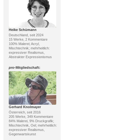
Heike Schümann
Deutschland, seit 2024
15 Werke, 2 Kommentare
100% Malerei; Acryl,
Mischtechnik; mehrheitlich:
expressiver Realismus,
Abstrakter Expressionismus
pro
-Mitgliedschaft:
Gerhard Knolmayer
Österreich, seit 2016
205 Werke, 349 Kommentare
84% Malerei, 9% Druckgrafik;
Mischtechnik, Oel; mehrheitlich:
expressiver Realismus,
Gegenwartskunst