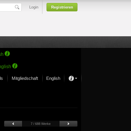
Login
Registrieren
sh
glish
ds
Mitgliedschaft
English
Über unsere Leidenschaft
rprojekt von Samsung
Kunsthäuser
7 / 688 Werke