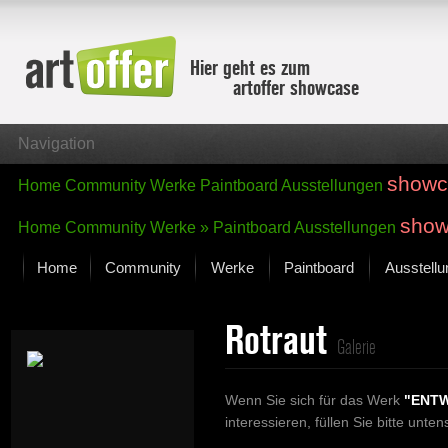
Hier geht es zum
artoffer showcase
Navigation
showc
Home
Community
Werke
Paintboard
Ausstellungen
show
Home
Community
Werke »
Paintboard
Ausstellungen
Home
Community
Werke
Paintboard
Ausstell
Showcase
Rotraut
Der letzte Monat im Fokus
Galerie
Alle Fokus-Werke
Standard-Ansicht
Wenn Sie sich für das Werk
"ENTW
Fokus-Werke
interessieren, füllen Sie bitte unt
Neue Werke – Auswahl
Alle neuen Werke