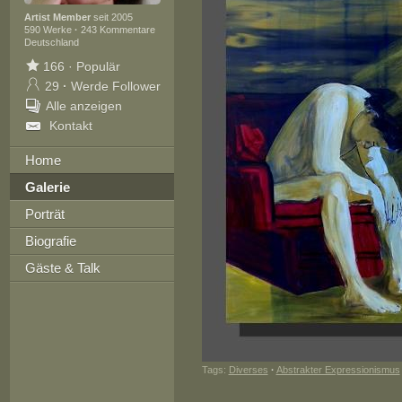
Artist Member
seit 2005
590 Werke
·
243 Kommentare
Deutschland
166
·
Populär
29
·
Werde Follower
Alle anzeigen
Kontakt
Home
Galerie
Porträt
Biografie
Gäste & Talk
Tags:
Diverses
·
Abstrakter Expressionismus