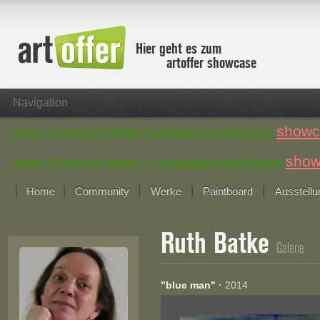
Hier geht es zum
artoffer showcase
Navigation
showc
Home
Community
Werke
Paintboard
Ausstellungen
show
Home
Community
Werke »
Paintboard
Ausstellungen
Home
Community
Werke
Paintboard
Ausstell
Showcase
Ruth Batke
Der letzte Monat im Fokus
Galerie
Alle Fokus-Werke
Standard-Ansicht
"blue man"
·
2014
Fokus-Werke
Neue Werke – Auswahl
Alle neuen Werke