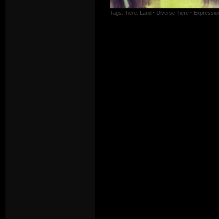
Tags:
Tiere: Land
·
Diverse Tiere
·
Expressio