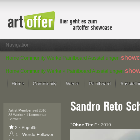
Hier geht es zum
artoffer showcase
Navigation
showc
Home
Community
Werke
Paintboard
Ausstellungen
show
Home
Community
Werke »
Paintboard
Ausstellungen
Home
Community
Werke
Paintboard
Ausstell
Showcase
Sandro Reto S
Der letzte Monat im Fokus
Alle Fokus-Werke
Artist Member
seit 2010
38 Werke
·
1 Kommentar
Schweiz
Standard-Ansicht
"Ohne Titel"
·
2010
Fokus-Werke
2
·
Populär
Neue Werke – Auswahl
1
·
Werde Follower
Alle neuen Werke