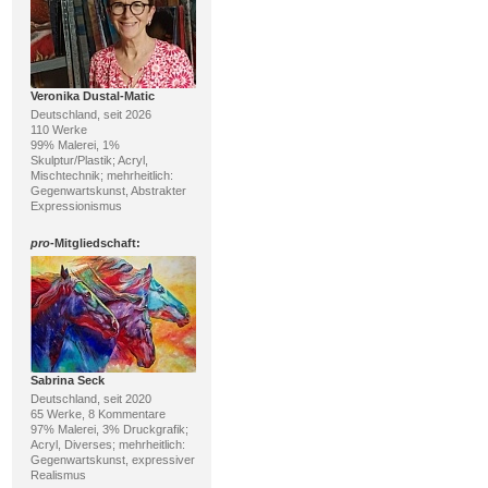
Veronika Dustal-Matic
Deutschland, seit 2026
110 Werke
99% Malerei, 1%
Skulptur/Plastik; Acryl,
Mischtechnik; mehrheitlich:
Gegenwartskunst, Abstrakter
Expressionismus
pro
-Mitgliedschaft:
Sabrina Seck
Deutschland, seit 2020
65 Werke, 8 Kommentare
97% Malerei, 3% Druckgrafik;
Acryl, Diverses; mehrheitlich:
Gegenwartskunst, expressiver
Realismus