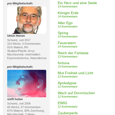
Ein Herz und eine Seele
pro
-Mitgliedschaft:
14 Kommentare
Königin Erde
14 Kommentare
Alter Ego
14 Kommentare
Spring
Ulrich Herren
14 Kommentare
Schweiz, seit 2017
Feueratem
314 Werke, 5 Kommentare
14 Kommentare
91% Malerei, 8%
Skulptur/Plastik; Acryl,
Reich der Fantasie
Mischtechnik; mehrheitlich:
13 Kommentare
Expressionismus, Naturalismus
fortuna
13 Kommentare
pro
-Mitgliedschaft:
Mut Freiheit und Licht
13 Kommentare
Apokalypse
12 Kommentare
Wach auf Dornröschen
12 Kommentare
steffi huber
EWIG
Schweiz, seit 2008
12 Kommentare
66 Werke, 57 Kommentare
67% Malerei, 30% Zeichnung;
Zauberperle
Mischtechnik, Collage;