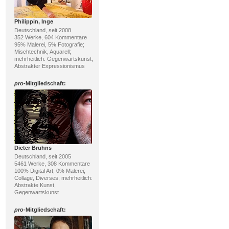
Philippin, Inge
Deutschland, seit 2008
352 Werke, 604 Kommentare
95% Malerei, 5% Fotografie;
Mischtechnik, Aquarell;
mehrheitlich: Gegenwartskunst,
Abstrakter Expressionismus
pro
-Mitgliedschaft:
Dieter Bruhns
Deutschland, seit 2005
5461 Werke, 308 Kommentare
100% Digital Art, 0% Malerei;
Collage, Diverses; mehrheitlich:
Abstrakte Kunst,
Gegenwartskunst
pro
-Mitgliedschaft: