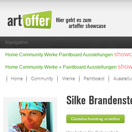
Hier geht es zum
artoffer showcase
Navigation
showc
Home
Community
Werke
Paintboard
Ausstellungen
show
Home
Community
Werke »
Paintboard
Ausstellungen
Home
Community
Werke
Paintboard
Ausstell
Showcase
Silke Brandenst
Der letzte Monat im Fokus
Alle Fokus-Werke
Standard-Ansicht
Gästebucheintrag erstellen
Fokus-Werke
Neue Werke – Auswahl
Alle neuen Werke