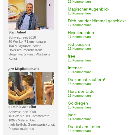
19 Kommentare
Magischer Augenblick
18 Kommentare
Dich hat der Himmel geschickt...
17 Kommentare
Heimleuchten
Stan Adard
17 Kommentare
Schweiz, seit 2016
30 Werke, 7 Kommentare
red passion
100% Digital Art; Video,
16 Kommentare
Diverses; mehrheitlich:
Gegenwartskunst, Abstrakte
free
Kunst
16 Kommentare
Intense
pro
-Mitgliedschaft:
16 Kommentare
Du kannst zaubern!
16 Kommentare
Herz der Erde
15 Kommentare
Goldregen
dominique hoffer
15 Kommentare
Schweiz, seit 2009
jade
163 Werke, 83 Kommentare
14 Kommentare
100% Malerei; Oel;
mehrheitlich: Gegenwartskunst,
Du bist am Leben
Postsurrealismus
14 Kommentare