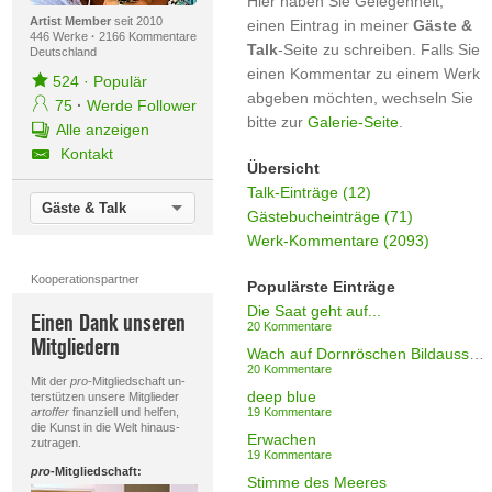
Hier haben Sie Gelegenheit,
Artist Member
seit 2010
einen Eintrag in meiner
Gäste &
446 Werke
·
2166 Kommentare
Talk
-Seite zu schreiben. Falls Sie
Deutschland
einen Kommentar zu einem Werk
524
·
Populär
abgeben möchten, wechseln Sie
75
·
Werde Follower
bitte zur
Galerie-Seite
.
Alle anzeigen
Kontakt
Übersicht
Talk-Einträge (12)
Gäste & Talk
Gästebucheinträge (71)
Werk-Kommentare (2093)
Kooperationspartner
Populärste Einträge
Die Saat geht auf...
Einen Dank unseren
20 Kommentare
Mitgliedern
Wach auf Dornröschen Bildausschnitt II
20 Kommentare
Mit der
pro
-Mitgliedschaft un-
deep blue
terstützen unsere Mitglieder
artoffer
finanziell und helfen,
19 Kommentare
die Kunst in die Welt hinaus-
Erwachen
zutragen.
19 Kommentare
pro
-Mitgliedschaft:
Stimme des Meeres