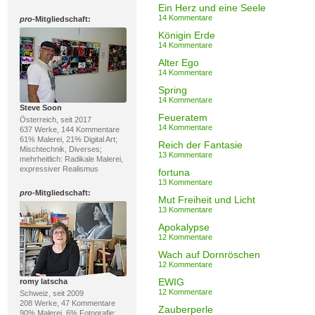
Ein Herz und eine Seele
14 Kommentare
pro
-Mitgliedschaft:
Königin Erde
14 Kommentare
Alter Ego
14 Kommentare
Spring
14 Kommentare
Steve Soon
Feueratem
Österreich, seit 2017
14 Kommentare
637 Werke, 144 Kommentare
61% Malerei, 21% Digital Art;
Reich der Fantasie
Mischtechnik, Diverses;
13 Kommentare
mehrheitlich: Radikale Malerei,
expressiver Realismus
fortuna
13 Kommentare
pro
-Mitgliedschaft:
Mut Freiheit und Licht
13 Kommentare
Apokalypse
12 Kommentare
Wach auf Dornröschen
12 Kommentare
EWIG
romy latscha
12 Kommentare
Schweiz, seit 2009
208 Werke, 47 Kommentare
Zauberperle
90% Malerei, 6% Fotografie;