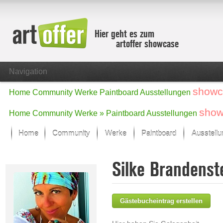
Hier geht es zum
artoffer showcase
Navigation
showc
Home
Community
Werke
Paintboard
Ausstellungen
show
Home
Community
Werke »
Paintboard
Ausstellungen
Home
Community
Werke
Paintboard
Ausstell
Showcase
Silke Brandenst
Der letzte Monat im Fokus
Alle Fokus-Werke
Standard-Ansicht
Gästebucheintrag erstellen
Fokus-Werke
Neue Werke – Auswahl
Alle neuen Werke