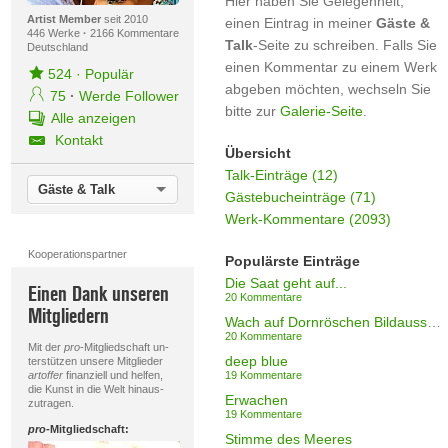
Hier haben Sie Gelegenheit,
Artist Member
seit 2010
einen Eintrag in meiner
Gäste &
446 Werke
·
2166 Kommentare
Talk
-Seite zu schreiben. Falls Sie
Deutschland
einen Kommentar zu einem Werk
524
·
Populär
abgeben möchten, wechseln Sie
75
·
Werde Follower
bitte zur
Galerie-Seite
.
Alle anzeigen
Kontakt
Übersicht
Talk-Einträge (12)
Gäste & Talk
Gästebucheinträge (71)
Werk-Kommentare (2093)
Kooperationspartner
Populärste Einträge
Die Saat geht auf...
Einen Dank unseren
20 Kommentare
Mitgliedern
Wach auf Dornröschen Bildausschnitt II
20 Kommentare
Mit der
pro
-Mitgliedschaft un-
deep blue
terstützen unsere Mitglieder
artoffer
finanziell und helfen,
19 Kommentare
die Kunst in die Welt hinaus-
Erwachen
zutragen.
19 Kommentare
pro
-Mitgliedschaft:
Stimme des Meeres