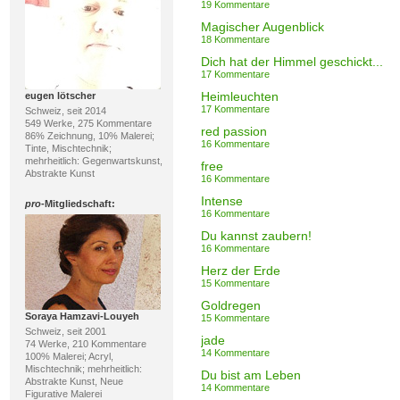
19 Kommentare
Magischer Augenblick
18 Kommentare
Dich hat der Himmel geschickt...
17 Kommentare
Heimleuchten
eugen lötscher
17 Kommentare
Schweiz, seit 2014
549 Werke, 275 Kommentare
red passion
86% Zeichnung, 10% Malerei;
16 Kommentare
Tinte, Mischtechnik;
mehrheitlich: Gegenwartskunst,
free
Abstrakte Kunst
16 Kommentare
Intense
pro
-Mitgliedschaft:
16 Kommentare
Du kannst zaubern!
16 Kommentare
Herz der Erde
15 Kommentare
Goldregen
Soraya Hamzavi-Louyeh
15 Kommentare
Schweiz, seit 2001
jade
74 Werke, 210 Kommentare
14 Kommentare
100% Malerei; Acryl,
Mischtechnik; mehrheitlich:
Du bist am Leben
Abstrakte Kunst, Neue
14 Kommentare
Figurative Malerei