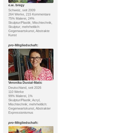
e.w. bregy
Schweiz, seit 2009
264 Werke, 215 Kommentare
75% Malerei, 24%
Skulptur/Plastik; Mischtechnik,
Skulptur; mehrheitlich:
Gegenwartskunst, Abstrakte
Kunst
pro
-Mitgliedschaft:
Veronika Dustal-Matic
Deutschland, seit 2026
110 Werke
99% Malerei, 1%
Skulptur/Plastik; Acryl,
Mischtechnik; mehrheitlich:
Gegenwartskunst, Abstrakter
Expressionismus
pro
-Mitgliedschaft: