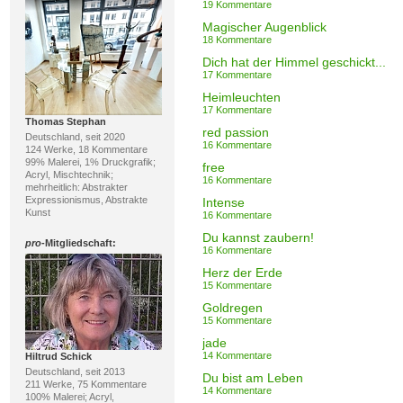
19 Kommentare
Magischer Augenblick
18 Kommentare
Dich hat der Himmel geschickt...
17 Kommentare
Heimleuchten
17 Kommentare
Thomas Stephan
red passion
Deutschland, seit 2020
16 Kommentare
124 Werke, 18 Kommentare
99% Malerei, 1% Druckgrafik;
free
Acryl, Mischtechnik;
16 Kommentare
mehrheitlich: Abstrakter
Expressionismus, Abstrakte
Intense
Kunst
16 Kommentare
Du kannst zaubern!
pro
-Mitgliedschaft:
16 Kommentare
Herz der Erde
15 Kommentare
Goldregen
15 Kommentare
jade
14 Kommentare
Hiltrud Schick
Deutschland, seit 2013
Du bist am Leben
211 Werke, 75 Kommentare
14 Kommentare
100% Malerei; Acryl,