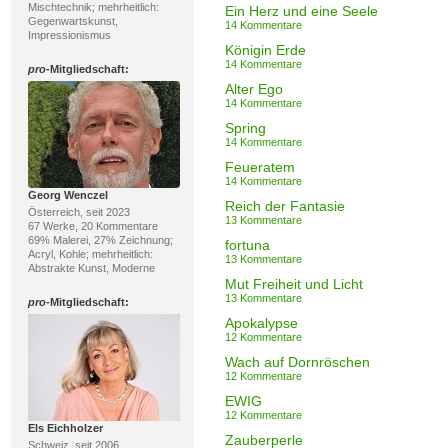
Mischtechnik; mehrheitlich:
Ein Herz und eine Seele
Gegenwartskunst,
14 Kommentare
Impressionismus
Königin Erde
14 Kommentare
pro
-Mitgliedschaft:
Alter Ego
14 Kommentare
Spring
14 Kommentare
Feueratem
14 Kommentare
Georg Wenczel
Reich der Fantasie
Österreich, seit 2023
13 Kommentare
67 Werke, 20 Kommentare
69% Malerei, 27% Zeichnung;
fortuna
Acryl, Kohle; mehrheitlich:
13 Kommentare
Abstrakte Kunst, Moderne
Mut Freiheit und Licht
13 Kommentare
pro
-Mitgliedschaft:
Apokalypse
12 Kommentare
Wach auf Dornröschen
12 Kommentare
EWIG
12 Kommentare
Els Eichholzer
Zauberperle
Schweiz, seit 2006