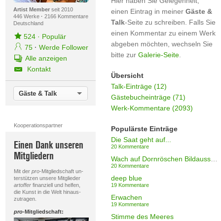
Hier haben Sie Gelegenheit,
Artist Member
seit 2010
einen Eintrag in meiner
Gäste &
446 Werke
·
2166 Kommentare
Talk
-Seite zu schreiben. Falls Sie
Deutschland
einen Kommentar zu einem Werk
524
·
Populär
abgeben möchten, wechseln Sie
75
·
Werde Follower
bitte zur
Galerie-Seite
.
Alle anzeigen
Kontakt
Übersicht
Talk-Einträge (12)
Gäste & Talk
Gästebucheinträge (71)
Werk-Kommentare (2093)
Kooperationspartner
Populärste Einträge
Die Saat geht auf...
Einen Dank unseren
20 Kommentare
Mitgliedern
Wach auf Dornröschen Bildausschnitt II
20 Kommentare
Mit der
pro
-Mitgliedschaft un-
deep blue
terstützen unsere Mitglieder
artoffer
finanziell und helfen,
19 Kommentare
die Kunst in die Welt hinaus-
Erwachen
zutragen.
19 Kommentare
pro
-Mitgliedschaft:
Stimme des Meeres