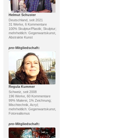
Helmut Schuster
Deutschland, seit 2021
31 Werke, 6 Kommentare
100% Skulptur/Plastik; Skulptur;
mehrheitlich: Gegenwartskunst,
Abstrakte Kunst
pro
-Mitgliedschaft:
Regula Kummer
Schweiz, seit 2008
196 Werke, 60 Kommentare
99% Malerei, 1% Zeichnung;
Mischtechnik, Acryl;
mehrheitlich: Gegenwartskunst,
Fotorealismus
pro
-Mitgliedschaft: