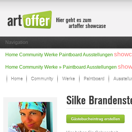
Hier geht es zum
artoffer showcase
Navigation
showc
Home
Community
Werke
Paintboard
Ausstellungen
show
Home
Community
Werke »
Paintboard
Ausstellungen
Home
Community
Werke
Paintboard
Ausstell
Showcase
Silke Brandenst
Der letzte Monat im Fokus
Alle Fokus-Werke
Standard-Ansicht
Gästebucheintrag erstellen
Fokus-Werke
Neue Werke – Auswahl
Alle neuen Werke