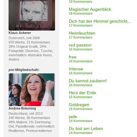
19 Kommentare
Magischer Augenblick
18 Kommentare
Dich hat der Himmel geschickt...
17 Kommentare
Heimleuchten
Klaus Ackerer
17 Kommentare
Österreich, seit 2009
970 Werke, 21 Kommentare
red passion
39% Original-Grafik, 24%
16 Kommentare
Fotografie; Diverses, Tusche;
mehrheitlich: Abstrakte Kunst,
free
Andere
16 Kommentare
Intense
pro
-Mitgliedschaft:
16 Kommentare
Du kannst zaubern!
16 Kommentare
Herz der Erde
15 Kommentare
Goldregen
Andrea Bräuning
15 Kommentare
Deutschland, seit 2013
jade
240 Werke, 95 Kommentare
14 Kommentare
99% Malerei, 1% Zeichnung;
Oel, Pastellkreide; mehrheitlich:
Du bist am Leben
Realismus, Postsurrealismus
14 Kommentare