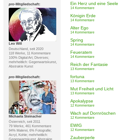
Ein Herz und eine Seele
pro
-Mitgliedschaft:
14 Kommentare
Königin Erde
14 Kommentare
Alter Ego
14 Kommentare
Spring
Leo Will
14 Kommentare
Deutschland, seit 2020
Feueratem
118 Werke, 11 Kommentare
14 Kommentare
100% Digital Art; Diverses;
mehrheitlich: Gegenwartskunst,
Reich der Fantasie
Abstrakte Kunst
13 Kommentare
fortuna
pro
-Mitgliedschaft:
13 Kommentare
Mut Freiheit und Licht
13 Kommentare
Apokalypse
12 Kommentare
Wach auf Dornröschen
Michaela Steinacher
12 Kommentare
Österreich, seit 2011
EWIG
79 Werke, 461 Kommentare
12 Kommentare
94% Malerei, 6% Fotografie;
Acryl, Kohle; mehrheitlich:
Zauberperle
Gegenwartskunst, Abstrakte