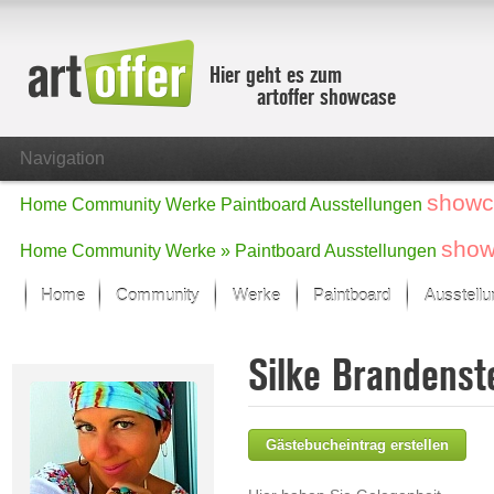
Hier geht es zum
artoffer showcase
Navigation
showc
Home
Community
Werke
Paintboard
Ausstellungen
show
Home
Community
Werke »
Paintboard
Ausstellungen
Home
Community
Werke
Paintboard
Ausstell
Showcase
Silke Brandenst
Der letzte Monat im Fokus
Alle Fokus-Werke
Standard-Ansicht
Gästebucheintrag erstellen
Fokus-Werke
Neue Werke – Auswahl
Alle neuen Werke