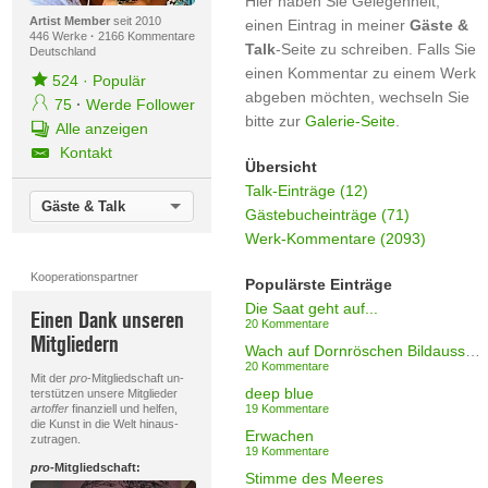
Hier haben Sie Gelegenheit,
Artist Member
seit 2010
einen Eintrag in meiner
Gäste &
446 Werke
·
2166 Kommentare
Talk
-Seite zu schreiben. Falls Sie
Deutschland
einen Kommentar zu einem Werk
524
·
Populär
abgeben möchten, wechseln Sie
75
·
Werde Follower
bitte zur
Galerie-Seite
.
Alle anzeigen
Kontakt
Übersicht
Talk-Einträge (12)
Gäste & Talk
Gästebucheinträge (71)
Werk-Kommentare (2093)
Kooperationspartner
Populärste Einträge
Die Saat geht auf...
Einen Dank unseren
20 Kommentare
Mitgliedern
Wach auf Dornröschen Bildausschnitt II
20 Kommentare
Mit der
pro
-Mitgliedschaft un-
deep blue
terstützen unsere Mitglieder
artoffer
finanziell und helfen,
19 Kommentare
die Kunst in die Welt hinaus-
Erwachen
zutragen.
19 Kommentare
pro
-Mitgliedschaft:
Stimme des Meeres