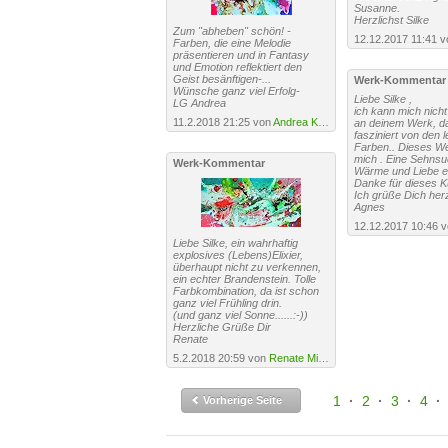
Susanne.
Herzlichst Silke
Zum "abheben" schön! -
12.12.2017 11:41 
Farben, die eine Melodie
präsentieren und in Fantasy
und Emotion reflektiert den
Geist besänftigen-...
Werk-Kommentar
Wünsche ganz viel Erfolg-
Liebe Silke ,
LG Andrea
ich kann mich nicht
11.2.2018 21:25 von
Andrea Kasper
an deinem Werk, d
fasziniert von den 
Farben.. Dieses We
mich . Eine Sehnsu
Werk-Kommentar
Wärme und Liebe erf
Danke für dieses K
Ich grüße Dich herz
Agnes
12.12.2017 10:46 
Liebe Silke, ein wahrhaftig
explosives (Lebens)Elixier,
überhaupt nicht zu verkennen,
ein echter Brandenstein. Tolle
Farbkombination, da ist schon
ganz viel Frühling drin.
(und ganz viel Sonne......:-))
Herzliche Grüße Dir
Renate
5.2.2018 20:59 von
Renate Migas
1
·
2
·
3
·
4
·
Vorherige Seite