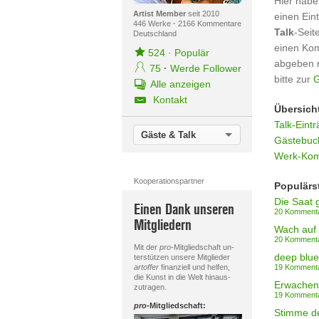
Hier habe
Artist Member
seit 2010
einen Ein
446 Werke
·
2166 Kommentare
Talk
-Seit
Deutschland
einen Ko
524
·
Populär
abgeben 
75
·
Werde Follower
bitte zur
G
Alle anzeigen
Kontakt
Übersich
Talk-Eintr
Gäste & Talk
Gästebuch
Werk-Kom
Kooperationspartner
Populärs
Die Saat g
Einen Dank unseren
20 Komment
Mitgliedern
20 Komment
Mit der
pro
-Mitgliedschaft un-
deep blue
terstützen unsere Mitglieder
artoffer
finanziell und helfen,
19 Komment
die Kunst in die Welt hinaus-
Erwachen
zutragen.
19 Komment
pro
-Mitgliedschaft:
Stimme d