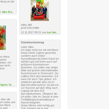
nburg an der
on
Silke Brandenstein
tolles bild.
gruß.kdschaller
12.11.2017 09:21 von
karl dieter schaller
Gästebucheintrag
Liebe Silke.
Ich habe nicht nur mit viel Muse
heute Deine Galerie gesichtet,
sondern auch Deine
en Werk,
Ausstellungsvita.Deine Kunst ist
keinen
wirklich gut und kann auch auf
eben. Ich
größeren Kunstmessen
en nicht
bestehen. Ich selber war einige
iese
Male auf großen internationalen
Kunstmessen in Österreich. Du
solltest Dich dort bewerben. Ich
kann Dir auch Tips geben. Ich
entdecke gerade dass Du in
n
Agnes Vonhoegen
Bad Hersfeld wohnst. Da bin ich
vor Kurzem auf dem Weg nach
Leipzig mit dem ICE
durchgekommen. Übrigens bin
ich jedes Jahr im Januar in eine
 über die
Fortbildungsveranstaltung in
von Liebe und
Kassel integriert.
nem Werk.
Deine Werke sind richtig gut.
s und
Ggf. könnten wir ja mal