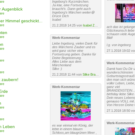
are
Ingeborg‘s Kurzmärchen.
Ja klar, eine Fortsetzung
 Augenblick
braucht’s. Dann geht auch
Ingeborg‘s Märchen weiter😄
are
Drück Dich
Isabel
der Himmel geschickt...
are
21.2.2018 14:25 von
Isabel Zampino
ach das ist gelunge
Glückwunsch liebe 
hten
schauen viele Auge
are
Werk-Kommentar
Bild!
Liebe Ingeborg, vielen Dank für
on
l.g. von ingeborg
des Märchens Zauber und es
are
wird ganz sicher eine
27.1.2018 19:02 v
Fortsetzung geben. Danke für
Deine Begeisterung.
are
Alles Liebe aus dem
Werk-Kommentar
Märchenland
Silke :)
Damit hast Du Dir 
are
wunderschönsten
21.2.2018 11:44 von
Silke Brandenstein
Geburtstagsstrauß
 zaubern!
den man sich wüns
voller Leben, Liebe
are
Werk-Kommentar
ganz viel
BRANDENSTEIN...
Erde
birthday liebe Silk
are
Dein neues Lebens
genauso VOLL mit A
n
Von Herzen Deine 
are
27.1.2018 18:50 v
are
Werk-Kommentar
es war einmal ein König, der
m Leben
lebte in einem blauen
are
Schloss,am blaugrünen Meer ,