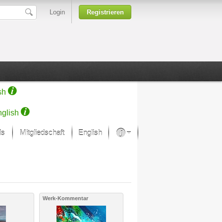
Login
Registrieren
sh
glish
ds
Mitgliedschaft
English
Über unsere Leidenschaft
rprojekt von Samsung
Kunsthäuser
Werk-Kommentar