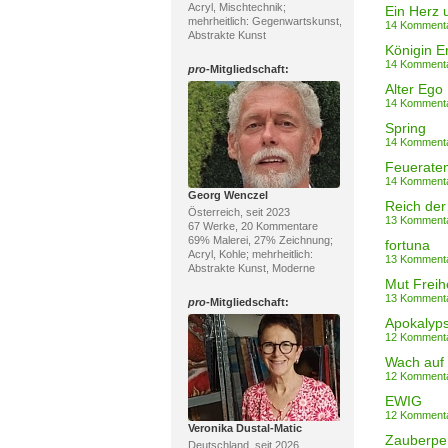
Acryl, Mischtechnik;
Ein Herz 
mehrheitlich: Gegenwartskunst,
14 Komment
Abstrakte Kunst
Königin E
14 Komment
pro
-Mitgliedschaft:
Alter Ego
14 Komment
Spring
14 Komment
Feuerate
14 Komment
Georg Wenczel
Reich der
Österreich, seit 2023
13 Komment
67 Werke, 20 Kommentare
69% Malerei, 27% Zeichnung;
fortuna
Acryl, Kohle; mehrheitlich:
13 Komment
Abstrakte Kunst, Moderne
Mut Freihe
13 Komment
pro
-Mitgliedschaft:
Apokalyp
12 Komment
Wach auf
12 Komment
EWIG
12 Komment
Veronika Dustal-Matic
Zauberpe
Deutschland, seit 2026