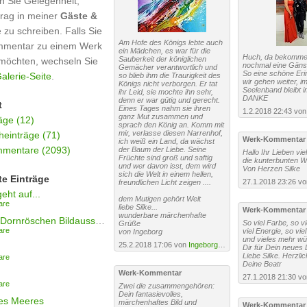
n Sie Gelegenheit,
trag in meiner
Gäste &
e zu schreiben. Falls Sie
Am Hofe des Königs lebte auch
mmentar zu einem Werk
ein Mädchen, es war für die
Huch, da bekomme 
Sauberkeit der königlichen
möchten, wechseln Sie
nochmal eine Gänse
Gemächer verantwortlich und
So eine schöne Eri
alerie-Seite
.
so blieb ihm die Traurigkeit des
wir gehen weiter, im
Königs nicht verborgen. Er tat
Seelenband bleibt 
ihr Leid, sie mochte ihn sehr,
DANKE
denn er war gütig und gerecht.
t
Eines Tages nahm sie ihren
1.2.2018 22:43 vo
ganz Mut zusammen und
äge (12)
sprach den König an. Komm mit
mir, verlasse diesen Narrenhof,
einträge (71)
Werk-Kommentar
ich weiß ein Land, da wächst
mentare (2093)
der Baum der Liebe. Seine
Hallo Ihr Lieben vie
Früchte sind groß und saftig
die kunterbunten 
und wer davon isst, dem wird
Von Herzen Silke
sich die Welt in einem hellen,
te Einträge
27.1.2018 23:26 v
freundlichen Licht zeigen ....
eht auf...
dem Mutigen gehört Welt
are
liebe Silke...
Werk-Kommentar
wunderbare märchenhafte
Wach auf Dornröschen Bildausschnitt II
So viel Farbe, so vi
Grüße
are
viel Energie, so viel
von Ingeborg
und vieles mehr wü
25.2.2018 17:06 von
Ingeborg Schnöke
Dir für Dein neues
Liebe Silke. Herzli
are
Deine Beatr
Werk-Kommentar
27.1.2018 21:30 v
are
Zwei die zusammengehören:
Dein fantasievolles,
es Meeres
märchenhaftes Bild und
Werk-Kommentar