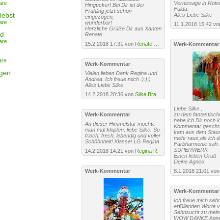
are
Vernissage in Rote
Hingucker! Bei Dir ist der
Fulda.
Frühling jetzt schon
lebst
Alles Liebe Silke
eingezogen,
are
wunderbar!
11.1.2018 15:42 v
Herzliche Grüße Dir aus Xanten
ld
Renate
are
15.2.2018 17:31 von
Renate Migas
Werk-Kommentar
are
Werk-Kommentar
igen
Vielen lieben Dank Regina und
Andrea. Ich freue mich :):):)
Alles Liebe Silke
14.2.2018 20:36 von
Silke Brandenstein
Liebe Silke ,
Werk-Kommentar
zu dem fantastisch
habe ich Dir noch 
An dieser Himmelstür möchte
Kommentar geschri
man mal klopfen, liebe Silke. So
kam aus dem Staun
frisch, frech, lebendig und voller
mehr raus,als ich d
Schöhnheit! Klasse! LG Regina
Farbharmonie sah.
SUPERWERK
14.2.2018 14:21 von
Regina R.
Einen lieben Gruß
Deine Agnes
Werk-Kommentar
8.1.2018 21:01 vo
Werk-Kommentar
Ich freue mich sehr
erfüllenden Worte 
Sehnsucht zu mei
WOW DANKE Agne