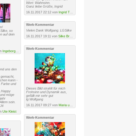
Wort: Wahnsinn.
Ganz liebe Grüße, Ingrid
16.11.2017 22:12 von
Ingrid TROLP
·
URL
Werk-Kommentar
n!
Vielen Dank Wolfgang. LGSilke
Silke, so
n auf dein
16.11.2017 19:11 von
Silke Brandenstein
Werk-Kommentar
on
Ingeborg Schnöke
und uns den
 gemacht,
chen kann -
, Farbe und
Dieses Bild strahlt für mich
.Happy
Frohsinn und Dynamik aus,
e und möge
gefällt mir sehr gut
jahr
lg Wolfgang
llem sein.
16.11.2017 09:27 von
Maria und Wolfgang Liedermann
Uti
on
Ute Kleist
Werk-Kommentar