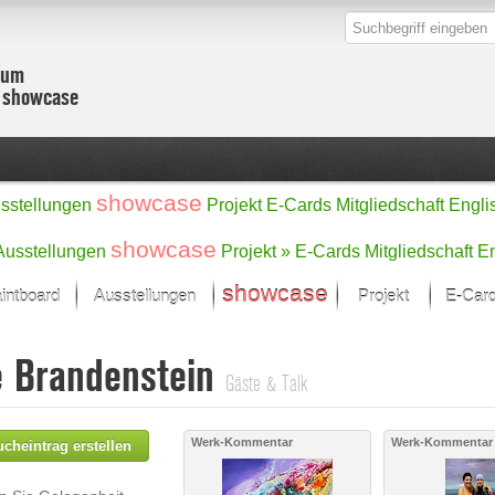
zum
r showcase
showcase
sstellungen
Projekt
E-Cards
Mitgliedschaft
Engli
showcase
Ausstellungen
Projekt »
E-Cards
Mitgliedschaft
En
showcase
intboard
Ausstellungen
Projekt
E-Car
Kunst Raum
Kategorien
e Brandenstein
onat im Fokus
Ein Künstlerförde
Malerei
Gäste & Talk
Werke
Skulptur/Plastik
Zeichnung
sicht
Digital Art
Werk-Kommentar
Werk-Kommentar
cheintrag erstellen
e
Grafik
– Auswahl
Fotografie
erke