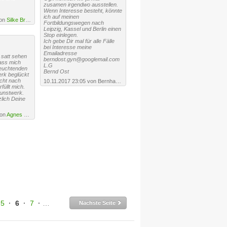
zusamen irgendwo ausstellen.
Wenn Interesse besteht, könnte
ich auf meinen
von
Silke Brandenstein
Fortbildungswegen nach
Leipzig, Kassel und Berlin einen
Stop einlegen.
Ich gebe Dir mal für alle Fälle
bei Interesse meine
Emailadresse
 satt sehen
berndost.gyn@googlemail.com
ass mich
L.G
leuchtenden
Bernd Ost
rk beglückt
cht nach
10.11.2017 23:05 von Bernhard Ost ·
URL
üllt mich.
unstwerk.
lich Deine
von
Agnes Vonhoegen
5
·
6
·
7
·
8
·
9
·
10
·
11
·
12
·
13
·
14
·
15
·
16
·
17
·
Nächste Seite