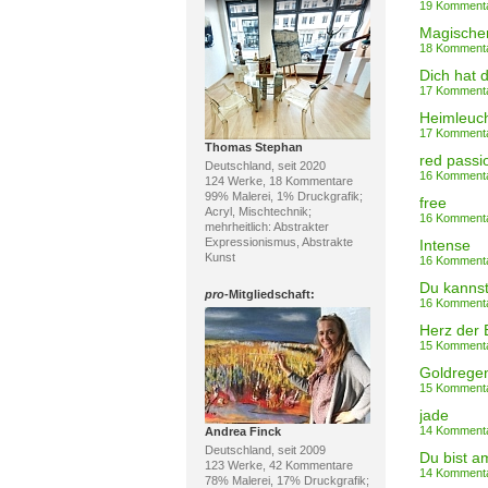
19 Komment
Magischer
18 Komment
Dich hat 
17 Komment
Heimleuc
17 Komment
Thomas Stephan
red passi
Deutschland, seit 2020
16 Komment
124 Werke, 18 Kommentare
99% Malerei, 1% Druckgrafik;
free
Acryl, Mischtechnik;
16 Komment
mehrheitlich: Abstrakter
Expressionismus, Abstrakte
Intense
Kunst
16 Komment
Du kannst
pro
-Mitgliedschaft:
16 Komment
Herz der 
15 Komment
Goldrege
15 Komment
jade
14 Komment
Andrea Finck
Deutschland, seit 2009
Du bist a
123 Werke, 42 Kommentare
14 Komment
78% Malerei, 17% Druckgrafik;