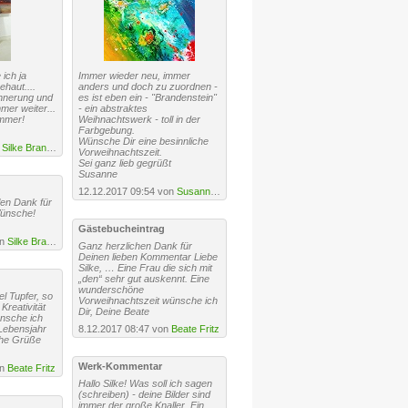
ich ja
Immer wieder neu, immer
haut....
anders und doch zu zuordnen -
nnerung und
es ist eben ein - "Brandenstein"
mer weiter...
- ein abstraktes
immer!
Weihnachtswerk - toll in der
Farbgebung.
Wünsche Dir eine besinnliche
n
Silke Brandenstein
Vorweihnachtszeit.
Sei ganz lieb gegrüßt
Susanne
12.12.2017 09:54 von
Susanne Köttgen
len Dank für
Wünsche!
Gästebucheintrag
on
Silke Brandenstein
Ganz herzlichen Dank für
Deinen lieben Kommentar Liebe
Silke, … Eine Frau die sich mit
„den“ sehr gut auskennt. Eine
wunderschöne
el Tupfer, so
Vorweihnachtszeit wünsche ich
 Kreativität
Dir, Deine Beate
nsche ich
 Lebensjahr
8.12.2017 08:47 von
Beate Fritz
che Grüße
Werk-Kommentar
on
Beate Fritz
Hallo Silke! Was soll ich sagen
(schreiben) - deine Bilder sind
immer der große Knaller. Ein