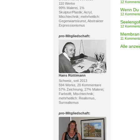
12 Komment
110 Werke
99% Malerei, 1%
Wenn Du 
Skulptur/Plastik; Acryl,
12 Komment
Mischtechnik; mehrheitlich:
Gegenwartskunst, Abstrakter
Seelengo
Expressionismus
12 Komment
Membran
pro
-Mitgliedschaft:
11 Komment
Alle anze
Hans Rüttimann
Schweiz, seit 2013
594 Werke, 20 Kommentare
57% Zeichnung, 27% Malerei;
Farbstift, Mischtechnik;
mehrheitlich: Realismus,
Surrealismus
pro
-Mitgliedschaft: