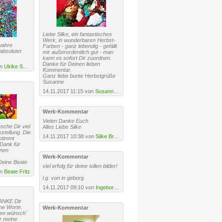
Liebe Silke, ein fantastisches
Werk, in wunderbaren Herbst-
 wahre
Farben - ganz lebendig - gefällt
absoluter
mir außerordentlich gut - man
kann es sofort Dir zuordnen.
Danke für Deinen lieben
on
Ulrike Sallos-Sohns
·
URL
Kommentar.
Ganz liebe bunte Herbstgrüße
Susanne
14.11.2017 11:15 von
Susanne Köttgen
Werk-Kommentar
Vielen Danke Euch.
sche Dir viel
Alles Liebe Silke
sstellung. Die
14.11.2017 10:38 von
Silke Brandenstein
stimmt
 Dank für
nen
Werk-Kommentar
eine Beate
viel erfolg für deine tollen bilder!
on
Beate Fritz
l.g. von in geborg
14.11.2017 09:10 von
Ingeborg Schnöke
DANKE Dir
ne Worte.
Werk-Kommentar
den wünsch´
ür meine