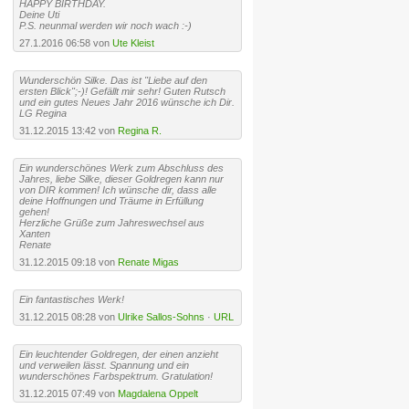
HAPPY BIRTHDAY.
Deine Uti
P.S. neunmal werden wir noch wach :-)
27.1.2016 06:58 von
Ute Kleist
Wunderschön Silke. Das ist "Liebe auf den
ersten Blick";-)! Gefällt mir sehr! Guten Rutsch
und ein gutes Neues Jahr 2016 wünsche ich Dir.
LG Regina
31.12.2015 13:42 von
Regina R.
Ein wunderschönes Werk zum Abschluss des
Jahres, liebe Silke, dieser Goldregen kann nur
von DIR kommen! Ich wünsche dir, dass alle
deine Hoffnungen und Träume in Erfüllung
gehen!
Herzliche Grüße zum Jahreswechsel aus
Xanten
Renate
31.12.2015 09:18 von
Renate Migas
Ein fantastisches Werk!
31.12.2015 08:28 von
Ulrike Sallos-Sohns
·
URL
Ein leuchtender Goldregen, der einen anzieht
und verweilen lässt. Spannung und ein
wunderschönes Farbspektrum. Gratulation!
31.12.2015 07:49 von
Magdalena Oppelt