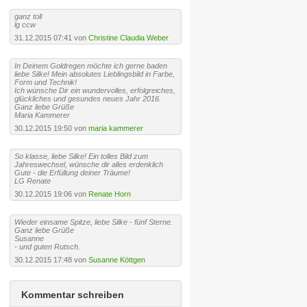
ganz toll
lg ccw
31.12.2015 07:41 von
Christine Claudia Weber
In Deinem Goldregen möchte ich gerne baden
liebe Silke! Mein absolutes Lieblingsbild in Farbe,
Form und Technik!
Ich wünsche Dir ein wundervolles, erfolgreiches,
glückliches und gesundes neues Jahr 2016.
Ganz liebe Grüße
Maria Kammerer
30.12.2015 19:50 von
maria kammerer
So klasse, liebe Silke! Ein tolles Bild zum
Jahreswechsel, wünsche dir alles erdenklich
Gute - die Erfüllung deiner Träume!
LG Renate
30.12.2015 19:06 von
Renate Horn
Wieder einsame Spitze, liebe Silke - fünf Sterne.
Ganz liebe Grüße
Susanne
- und guten Rutsch.
30.12.2015 17:48 von
Susanne Köttgen
Kommentar schreiben