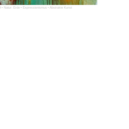
l
·
Natur: Erde
·
Expressionismus
·
Abstrakte Kunst