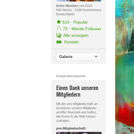
Artist Member
seit 2010
446 Werke
·
2166 Kommentare
Deutschland
524
·
Populär
75
·
Werde Follower
Alle anzeigen
Kontakt
Galerie
Kooperationspartner
Einen Dank unseren
Mitgliedern
Mit der
pro
-Mitgliedschaft un-
terstützen unsere Mitglieder
artoffer
finanziell und helfen,
die Kunst in die Welt hinaus-
zutragen.
pro
-Mitgliedschaft: