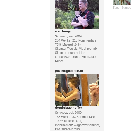
Tags:
Symbo
e.w. bregy
Schweiz, seit 2009
264 Werke, 213 Kommentare
75% Malerei, 24%
Skulptur/Plastik; Mischtechnik,
Skulptur; mehrheitlich:
Gegenwartskunst, Abstrakte
Kunst
pro
-Mitgliedschaft:
dominique hoffer
Schweiz, seit 2009
163 Werke, 83 Kommentare
100% Malerei; Oel;
mehrheitlich: Gegenwartskunst,
Postsurrealismus