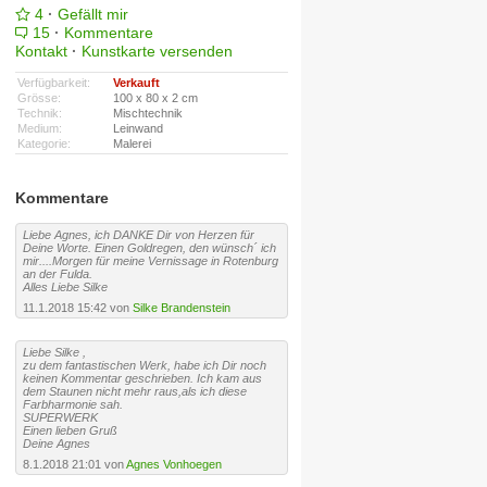
4
·
Gefällt mir
15
·
Kommentare
Kontakt
·
Kunstkarte versenden
Verfügbarkeit:
Verkauft
Grösse:
100 x 80 x 2 cm
Technik:
Mischtechnik
Medium:
Leinwand
Kategorie:
Malerei
Kommentare
Liebe Agnes, ich DANKE Dir von Herzen für
Deine Worte. Einen Goldregen, den wünsch´ ich
mir....Morgen für meine Vernissage in Rotenburg
an der Fulda.
Alles Liebe Silke
11.1.2018 15:42 von
Silke Brandenstein
Liebe Silke ,
zu dem fantastischen Werk, habe ich Dir noch
keinen Kommentar geschrieben. Ich kam aus
dem Staunen nicht mehr raus,als ich diese
Farbharmonie sah.
SUPERWERK
Einen lieben Gruß
Deine Agnes
8.1.2018 21:01 von
Agnes Vonhoegen