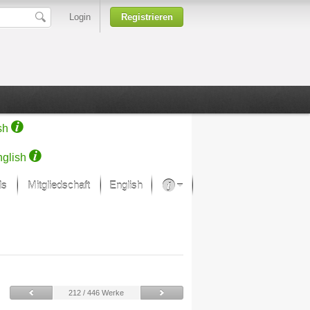
Login
Registrieren
sh
glish
ds
Mitgliedschaft
English
Über unsere Leidenschaft
rprojekt von Samsung
Kunsthäuser
212 / 446 Werke