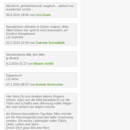
Mystisch, geheimnissvoll, magisch... einfach nur
wunderbar schön...
30.9.2016 18:06 von
Ursi Goetz
Wunderbare Arbeiten in Deiner Galerie, liebe
Silke! Diese hier spricht mich besonders an!
Großes Kompliment!
LG Gabriele
22.2.2016 22:29 von
Gabriele Schmalfeldt
Wunderbares Bild, lieb Silke
lg Beatrix
6.2.2016 21:17 von
Beatrix Schibl
Gigantisch!
LG Anne
27.1.2016 08:07 von
Annette Schmucker
Hier lässt Du uns inmitten dieses Regens
stehen, legst uns die Welt paradisisch vor die
Füße und schaffst eine Stimmung voller Magie -
der man einfach nur folgen möchte.
An Deinem besonderen Tag liebe Silke möchte
ich Dir Herzensgrüße und eine liebe Umarmung
senden. Ein neues Lebensjahr voller Glück,
Liebe, Leben und Spirit.
Drück Dich ganz lieb ans Herz.