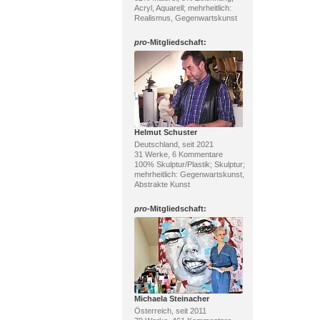
Acryl, Aquarell; mehrheitlich:
Realismus, Gegenwartskunst
pro
-Mitgliedschaft:
Helmut Schuster
Deutschland, seit 2021
31 Werke, 6 Kommentare
100% Skulptur/Plastik; Skulptur;
mehrheitlich: Gegenwartskunst,
Abstrakte Kunst
pro
-Mitgliedschaft:
Michaela Steinacher
Österreich, seit 2011