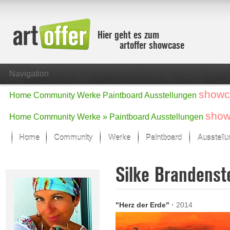
Hier geht es zum
artoffer showcase
Navigation
showc
Home
Community
Werke
Paintboard
Ausstellungen
show
Home
Community
Werke »
Paintboard
Ausstellungen
Home
Community
Werke
Paintboard
Ausstell
Showcase
Silke Brandenst
Der letzte Monat im Fokus
Alle Fokus-Werke
Standard-Ansicht
"Herz der Erde"
·
2014
Fokus-Werke
Neue Werke – Auswahl
Alle neuen Werke