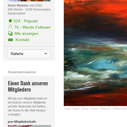
Artist Member
seit 2010
446 Werke
·
2166 Kommentare
Deutschland
524
·
Populär
75
·
Werde Follower
Alle anzeigen
Kontakt
Galerie
Kooperationspartner
Einen Dank unseren
Mitgliedern
Mit der
pro
-Mitgliedschaft un-
terstützen unsere Mitglieder
artoffer
finanziell und helfen,
Tags:
Natur: Erde
·
Natur: Wasser
·
Abstrakt
die Kunst in die Welt hinaus-
zutragen.
pro
-Mitgliedschaft: