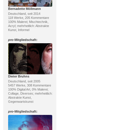
Bernadette Möllmann
Deutschland, seit 2014
118 Werke, 205 Kommentare
100% Malerei; Mischtechnik,
Acryl; mehrheitlich: Abstrakte
Kunst, Informel
pro
-Mitgliedschaft:
Dieter Bruhns
Deutschland, seit 2005
5457 Werke, 308 Kommentare
100% Digital Art, 0% Malerei;
Collage, Diverses; mehrheitlich:
Abstrakte Kunst,
Gegenwartskunst
pro
-Mitgliedschaft: