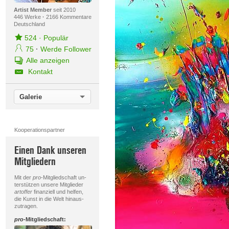
Artist Member
seit 2010
446 Werke
·
2166 Kommentare
Deutschland
524
·
Populär
75
·
Werde Follower
Alle anzeigen
Kontakt
Galerie
Kooperationspartner
Einen Dank unseren
Mitgliedern
Mit der
pro
-Mitgliedschaft un-
terstützen unsere Mitglieder
artoffer
finanziell und helfen,
die Kunst in die Welt hinaus-
zutragen.
pro
-Mitgliedschaft: