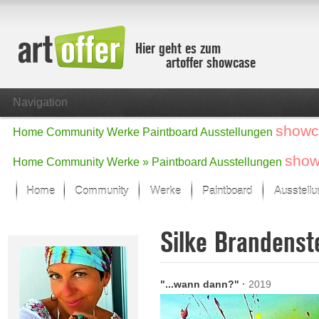
Hier geht es zum
artoffer showcase
Navigation
showc
Home
Community
Werke
Paintboard
Ausstellungen
show
Home
Community
Werke »
Paintboard
Ausstellungen
Home
Community
Werke
Paintboard
Ausstell
Showcase
Silke Brandenst
Der letzte Monat im Fokus
Alle Fokus-Werke
Standard-Ansicht
"...wann dann?"
·
2019
Fokus-Werke
Neue Werke – Auswahl
Alle neuen Werke