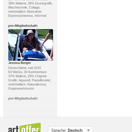
39% Malerei, 26% Druckgrafik;
Mischtechnik, Collage;
mehrheitlich: Abstrakter
Expressionismus, Informel
pro
-Mitgliedschaft:
Jessica Berger
Deutschland, seit 2015
63 Werke, 30 Kommentare
37% Malerei, 29% Original-
Grafik; Aquarell, Pastellkreide;
mehrheitlich: Naturalismus,
Gegenwartskunst
pro
-Mitgliedschaft:
Sprache:
Deutsch