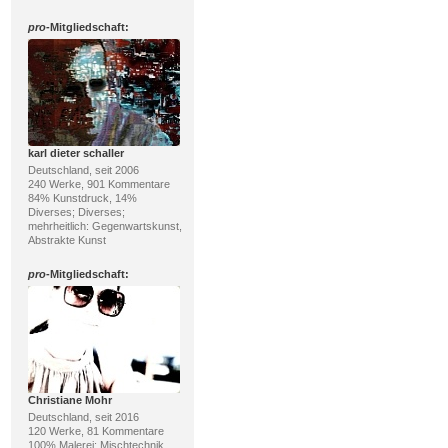
pro
-Mitgliedschaft:
karl dieter schaller
Deutschland, seit 2006
240 Werke, 901 Kommentare
84% Kunstdruck, 14%
Diverses; Diverses;
mehrheitlich: Gegenwartskunst,
Abstrakte Kunst
pro
-Mitgliedschaft:
Christiane Mohr
Deutschland, seit 2016
120 Werke, 81 Kommentare
100% Malerei; Mischtechnik,