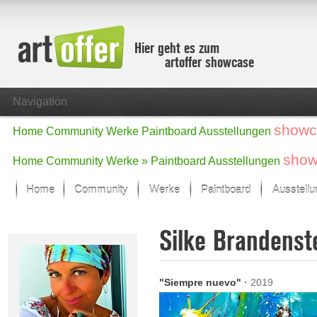
Hier geht es zum
artoffer showcase
Navigation
showc
Home
Community
Werke
Paintboard
Ausstellungen
show
Home
Community
Werke »
Paintboard
Ausstellungen
Home
Community
Werke
Paintboard
Ausstell
Showcase
Silke Brandenst
Der letzte Monat im Fokus
Alle Fokus-Werke
Standard-Ansicht
"Siempre nuevo"
·
2019
Fokus-Werke
Neue Werke – Auswahl
Alle neuen Werke