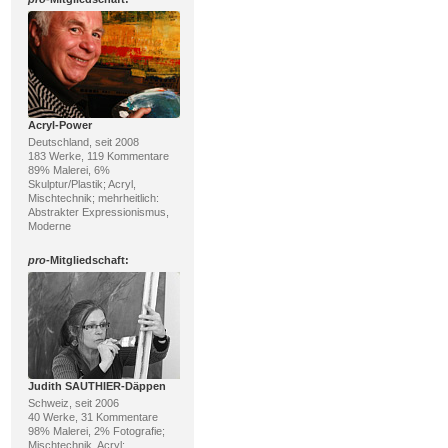
Acryl-Power
Deutschland, seit 2008
183 Werke, 119 Kommentare
89% Malerei, 6%
Skulptur/Plastik; Acryl,
Mischtechnik; mehrheitlich:
Abstrakter Expressionismus,
Moderne
pro
-Mitgliedschaft:
Judith SAUTHIER-Däppen
Schweiz, seit 2006
40 Werke, 31 Kommentare
98% Malerei, 2% Fotografie;
Mischtechnik, Acryl;