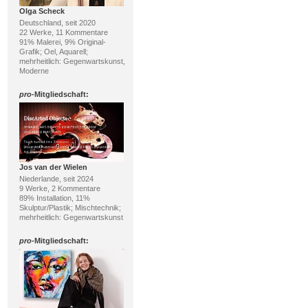
Olga Scheck
Deutschland, seit 2020
22 Werke, 11 Kommentare
91% Malerei, 9% Original-
Grafik; Oel, Aquarell;
mehrheitlich: Gegenwartskunst,
Moderne
pro
-Mitgliedschaft:
Jos van der Wielen
Niederlande, seit 2024
9 Werke, 2 Kommentare
89% Installation, 11%
Skulptur/Plastik; Mischtechnik;
mehrheitlich: Gegenwartskunst
pro
-Mitgliedschaft: