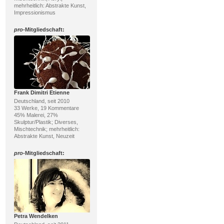
mehrheitlich: Abstrakte Kunst,
Impressionismus
pro
-Mitgliedschaft:
Frank Dimitri Etienne
Deutschland, seit 2010
33 Werke, 19 Kommentare
45% Malerei, 27%
Skulptur/Plastik; Diverses,
Mischtechnik; mehrheitlich:
Abstrakte Kunst, Neuzeit
pro
-Mitgliedschaft:
Petra Wendelken