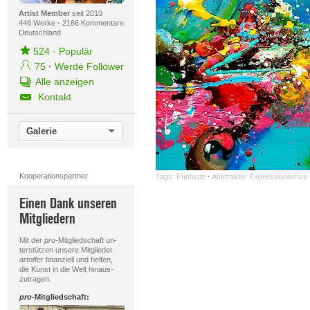
Artist Member
seit 2010
446 Werke
·
2166 Kommentare
Deutschland
524
·
Populär
75
·
Werde Follower
Alle anzeigen
Kontakt
Galerie
Kooperationspartner
Tags:
Fantasie
·
Abstrakter Expressionismus
Einen Dank unseren
Mitgliedern
Mit der
pro
-Mitgliedschaft un-
terstützen unsere Mitglieder
artoffer
finanziell und helfen,
die Kunst in die Welt hinaus-
zutragen.
pro
-Mitgliedschaft: