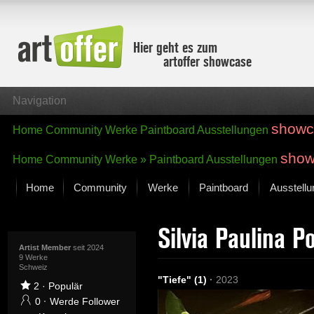
Hier geht es zum
artoffer showcase
Navigation
showc
Home
Community
Werke
Paintboard
Ausstellungen
show
Home
Community
Werke »
Paintboard
Ausstellungen
Home
Community
Werke
Paintboard
Ausstell
Showcase
Silvia Paulina 
Der letzte Monat im Fokus
Alle Fokus-Werke
Artist Member
seit 2024
9 Werke
Schweiz
Standard-Ansicht
"Tiefe" (1)
·
2023
Fokus-Werke
2
·
Populär
Neue Werke – Auswahl
0
·
Werde Follower
Alle neuen Werke