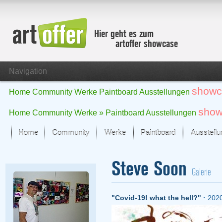
Hier geht es zum
artoffer showcase
Navigation
showc
Home
Community
Werke
Paintboard
Ausstellungen
show
Home
Community
Werke »
Paintboard
Ausstellungen
Home
Community
Werke
Paintboard
Ausstell
Showcase
Steve Soon
Der letzte Monat im Fokus
Galerie
Alle Fokus-Werke
Standard-Ansicht
"Covid-19! what the hell?"
·
202
Fokus-Werke
Neue Werke – Auswahl
Alle neuen Werke