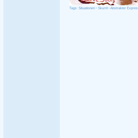
Tags:
Situationen
·
Skurril
·
Abstrakter Expres