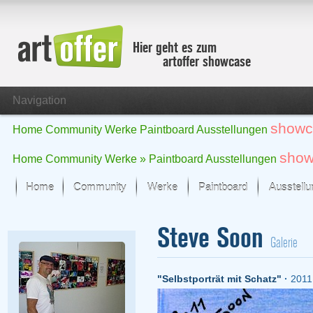
Hier geht es zum
artoffer showcase
Navigation
showc
Home
Community
Werke
Paintboard
Ausstellungen
show
Home
Community
Werke »
Paintboard
Ausstellungen
Home
Community
Werke
Paintboard
Ausstell
Showcase
Steve Soon
Der letzte Monat im Fokus
Galerie
Alle Fokus-Werke
Standard-Ansicht
"Selbstporträt mit Schatz"
·
2011
Fokus-Werke
Neue Werke – Auswahl
Alle neuen Werke