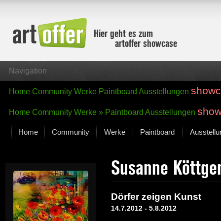
Hier geht es zum
artoffer showcase
Navigation
showc
Home
Community
Werke
Paintboard
Ausstellungen
show
Home
Community
Werke »
Paintboard
Ausstellungen
Home
Community
Werke
Paintboard
Ausstell
Showcase
Susanne Köttg
Der letzte Monat im Fokus
Alle Fokus-Werke
Standard-Ansicht
Dörfer zeigen Kunst
Fokus-Werke
14.7.2012 - 5.8.2012
Neue Werke – Auswahl
Alle neuen Werke