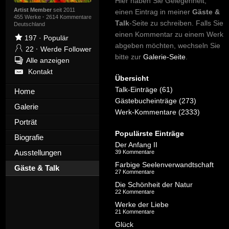
Hier haben Sie Gelegenheit,
Artist Member
seit 2011
einen Eintrag in meiner
Gäste &
455 Werke
·
2614 Kommentare
Talk
-Seite zu schreiben. Falls Sie
Deutschland
einen Kommentar zu einem Werk
197
·
Populär
abgeben möchten, wechseln Sie
22
·
Werde Follower
bitte zur
Galerie-Seite
.
Alle anzeigen
Kontakt
Übersicht
Talk-Einträge (61)
Home
Gästebucheinträge (273)
Galerie
Werk-Kommentare (2333)
Porträt
Populärste Einträge
Biografie
Der Anfang II
Ausstellungen
39 Kommentare
Farbige Seelenverwandtschaft
Gäste & Talk
27 Kommentare
Die Schönheit der Natur
22 Kommentare
Werke der Liebe
21 Kommentare
Glück