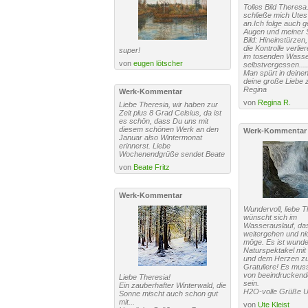
Tolles Bild Theresa.
schließe mich Ute
an.Ich folge auch g
Augen und meiner 
Bild: Hineinstürzen,
die Kontrolle verlie
super!
im tosenden Wass
von
eugen lötscher
selbstvergessen....
Man spürt in deinen
deine große Liebe 
Regina
Werk-Kommentar
von
Regina R.
Liebe Theresia, wir haben zur
Zeit plus 8 Grad Celsius, da ist
es schön, dass Du uns mit
diesem schönen Werk an den
Werk-Kommentar
Januar also Wintermonat
erinnerst. Liebe
Wochenendgrüße sendet Beate
von
Beate Fritz
Werk-Kommentar
Wundervoll, liebe 
wünscht sich im
Wasserauslauf, das
weitergehen und ni
möge. Es ist wunde
Naturspektakel mit
und dem Herzen zu 
Gratuliere! Es muss
von beeindruckend
Liebe Theresia!
sein.
Ein zauberhafter Winterwald, die
H2O-volle Grüße U
Sonne mischt auch schon gut
mit...
von
Ute Kleist