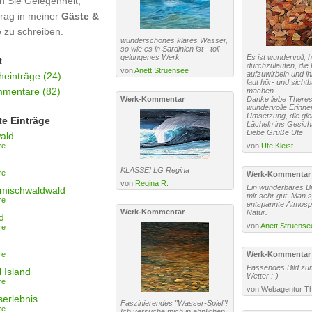
n Sie Gelegenheit,
trag in meiner
Gäste &
e zu schreiben.
wunderschönes klares Wasser,
so wie es in Sardinien ist - toll
gelungenes Werk
Es ist wundervoll, h
t
durchzulaufen, die 
von
Anett Struensee
aufzuwirbeln und ih
einträge (24)
laut hör- und sichtb
mentare (82)
machen.
Werk-Kommentar
Danke liebe Theresi
wundervolle Erinne
Umsetzung, die glei
te Einträge
Lächeln ins Gesicht
Liebe Grüße Ute
ald
re
von
Ute Kleist
KLASSE! LG Regina
re
Werk-Kommentar
von
Regina R.
Ein wunderbares Bil
tmischwaldwald
mir sehr gut. Man s
re
entspannte Atmosph
Werk-Kommentar
Natur.
d
von
Anett Struense
re
re
Werk-Kommentar
Passendes Bild zum
 Island
Wetter :-)
re
von Webagentur T
erlebnis
Faszinierendes "Wasser-Spiel"!
re
Ich versuche mich in ähnlichen