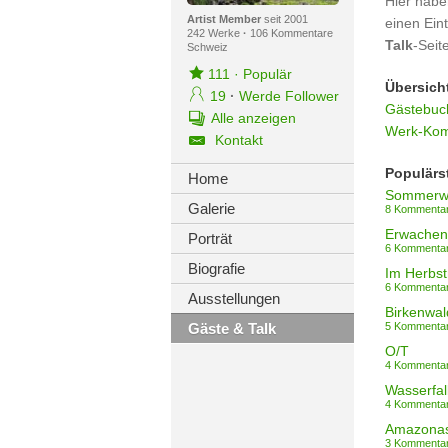
Hier habe
Artist Member
seit 2001
einen Ein
242 Werke
·
106 Kommentare
Talk
-Seit
Schweiz
111
·
Populär
Übersich
19
·
Werde Follower
Gästebuch
Alle anzeigen
Werk-Kom
Kontakt
Populärs
Home
Sommerw
Galerie
8 Kommenta
Erwachen
Porträt
6 Kommenta
Biografie
Im Herbs
6 Kommenta
Ausstellungen
Birkenwal
Gäste & Talk
5 Kommenta
O/T
4 Kommenta
Wasserfall
4 Kommenta
Amazonas
3 Kommenta