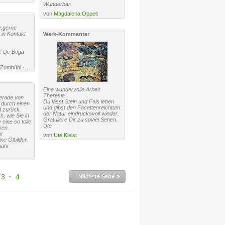
Wunderbar
von
Magdalena Oppelt
e,gerne
 in Kontakt
Werk-Kommentar
e De Boga
von De Boga Vreni Zumbühl ·
URL
Eine wundervolle Arbeit
Theresia.
erade von
Du lässt Stein und Fels leben
 durch einen
und gibst den Facettenreichtum
 zurück.
der Natur eindrucksvoll wieder.
h, wie Sie in
Gratuliere Dir zu soviel Sehen.
eine so tolle
Ute
ken.
ir
von
Ute Kleist
ne Ölbilder.
jahr
3
·
4
Nächste Seite