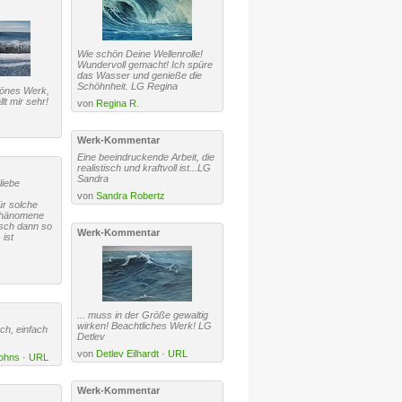
Wie schön Deine Wellenrolle!
Wundervoll gemacht! Ich spüre
das Wasser und genieße die
Schöhnheit. LG Regina
hönes Werk,
lt mir sehr!
von
Regina R.
Werk-Kommentar
Eine beeindruckende Arbeit, die
realistisch und kraftvoll ist...LG
Sandra
liebe
von
Sandra Robertz
ür solche
phänomene
isch dann so
Werk-Kommentar
 ist
... muss in der Größe gewaltig
wirken! Beachtliches Werk! LG
sch, einfach
Detlev
von
Detlev Eilhardt
·
URL
Sohns
·
URL
Werk-Kommentar