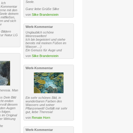
Seele.
 Ich
s Kommentar
Ganz liebe Grüße Silke
erne mit den
Seele deinem
von
Silke Brandenstein
 mitfließen,
ren und sich
er
Werk-Kommentar
.
 Bildern
Unglaublich schöne
zur Natur.LG
Meereswelten!
Ich bin begeistert und stehe
bereits mit meinen Füßen im
Wasser...:)
Ein Genuss für Auge und
von
Silke Brandenstein
Werk-Kommentar
Theresia. Man
s Dein Bild
Ein sehr schönes Bild, in
cht enden
wunderbaren Farben des
rvoll diesem
Wassers und seiner
 den Augen
Pflanzenwelt! Gefällt mir sehr
folgen.
gut, liebe Theresia!
 im Original
von
Renate Horn
er Wirkung
te
Werk-Kommentar