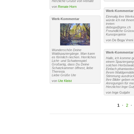
Herzliche Grüße von Renate
von
Renate Horn
Werk-Kommentar
Einmalig ihre Werk
Werk-Kommentar
würde ich mit Ihnen
treten:
deboga@gmx.ch
Freundliche Grüss
Kunstprojekte
Wunderschön Deine
Werk-Kommentar
Waldspaziergänge. Man kann
es förmlich riechen. Herrliches
Hallo, ich komme g
Licht- und Schattenspiel.
einem Spaziergang
Großartig, dass Du Deine
solchen Herbstwald
Schatzkammer öffnest, liebe
Einfach phantastisc
Theresia.
Ihrem Waldgemälde 
Liebe Grüße Ute
Stimmung ausdrüc
Ihre Bilder geben m
von
Ute Kleist
Anregungen für mei
Herzlichst Inge Gut
von Inge Gutjahr
1
·
2
·