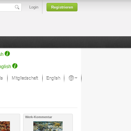
Login
Registrieren
sh
glish
ds
Mitgliedschaft
English
Über unsere Leidenschaft
rprojekt von Samsung
Kunsthäuser
Werk-Kommentar