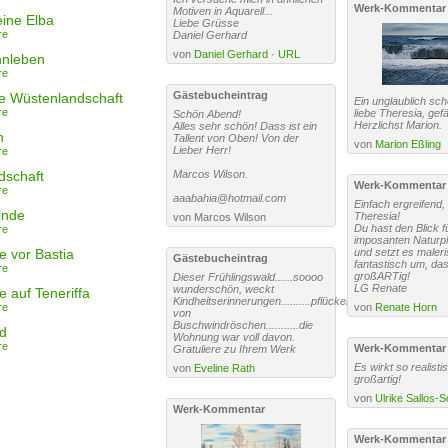
Werk-Kommentar
Motiven in Aquarell...
eine Elba
Liebe Grüsse
re
Daniel Gerhard
von
Daniel Gerhard
·
URL
nleben
re
Gästebucheintrag
e Wüstenlandschaft
Ein unglaublich sc
re
liebe Theresia, gefäl
Schön Abend!
Herzlichst Marion.
Alles sehr schön! Dass ist ein
n
Tallent von Oben! Von der
von
Marion Eßling
Lieber Herr!
re
dschaft
Marcos Wilson.
Werk-Kommentar
re
aaabahia@hotmail.com
Einfach ergreifend, 
inde
Theresia!
von Marcos Wilson
Du hast den Blick f
re
imposanten Natur
e vor Bastia
und setzt es maler
Gästebucheintrag
fantastisch um, das
re
großARTig!
Dieser Frühlingswald......soooo
LG Renate
wunderschön, weckt
e auf Teneriffa
Kindheitserinnerungen..........pflücken
re
von
Renate Horn
von
Buschwindröschen...........die
d
Wohnung war voll davon.
re
Werk-Kommentar
Gratuliere zu Ihrem Werk
Es wirkt so realisti
von
Eveline Rath
großartig!
von
Ulrike Sallos-
Werk-Kommentar
Werk-Kommentar