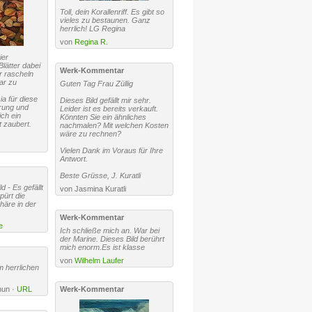
Toll, dein Korallenriff. Es gibt so
vieles zu bestaunen. Ganz
herrlich! LG Regina
von
Regina R.
ier
Blätter dabei
Werk-Kommentar
r rascheln
ar zu
Guten Tag Frau Züllig
a für diese
Dieses Bild gefällt mir sehr.
rung und
Leider ist es bereits verkauft.
ch ein
Könnten Sie ein ähnliches
 zaubert.
nachmalen? Mit welchen Kosten
wäre zu rechnen?
Vielen Dank im Voraus für Ihre
Antwort.
Beste Grüsse, J. Kuratli
d - Es gefällt
von Jasmina Kuratli
pürt die
äre in der
Werk-Kommentar
e
Ich schließe mich an. War bei
der Marine. Dieses Bild berührt
mich enorm.Es ist klasse
von
Wilhelm Laufer
 herrlichen
hun ·
URL
Werk-Kommentar