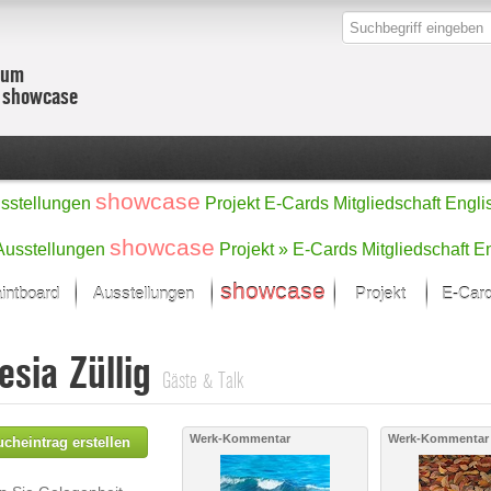
zum
r showcase
showcase
sstellungen
Projekt
E-Cards
Mitgliedschaft
Engli
showcase
Ausstellungen
Projekt »
E-Cards
Mitgliedschaft
En
showcase
intboard
Ausstellungen
Projekt
E-Car
Kunst Raum
Kategorien
esia Züllig
onat im Fokus
Ein Künstlerförde
Malerei
Gäste & Talk
Werke
Skulptur/Plastik
Zeichnung
sicht
Digital Art
Werk-Kommentar
Werk-Kommentar
cheintrag erstellen
e
Grafik
– Auswahl
Fotografie
erke