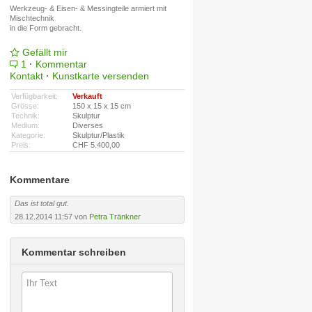
Werkzeug- & Eisen- & Messingteile armiert mit
Mischtechnik
in die Form gebracht.
Gefällt mir
1
·
Kommentar
Kontakt
·
Kunstkarte versenden
Verfügbarkeit:
Verkauft
Grösse:
150 x 15 x 15 cm
Technik:
Skulptur
Medium:
Diverses
Kategorie:
Skulptur/Plastik
Preis:
CHF 5.400,00
Kommentare
Das ist total gut.
28.12.2014 11:57 von
Petra Tränkner
Kommentar schreiben