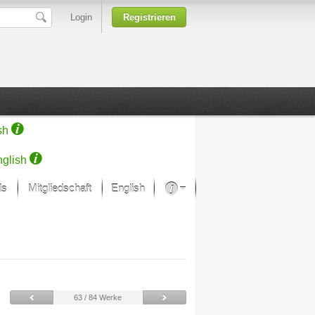
Login
Registrieren
sh
glish
ds
Mitgliedschaft
English
Über unsere Leidenschaft
rprojekt von Samsung
Kunsthäuser
63 / 84 Werke