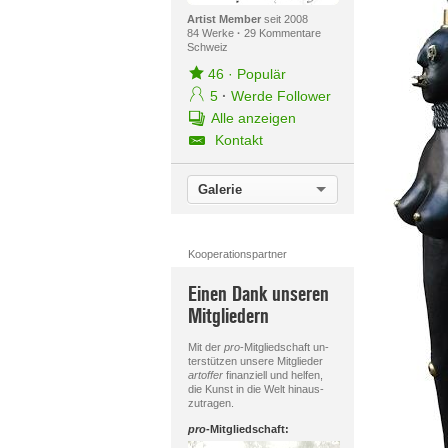
Artist Member
seit 2008
84 Werke
·
29 Kommentare
Schweiz
46
·
Populär
5
·
Werde Follower
Alle anzeigen
Kontakt
Galerie
Kooperationspartner
Einen Dank unseren
Mitgliedern
Mit der
pro
-Mitgliedschaft un-
terstützen unsere Mitglieder
artoffer
finanziell und helfen,
die Kunst in die Welt hinaus-
zutragen.
pro
-Mitgliedschaft: