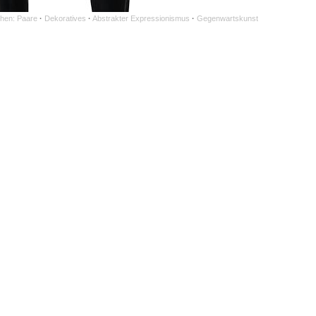
hen: Paare
·
Dekoratives
·
Abstrakter Expressionismus
·
Gegenwartskunst