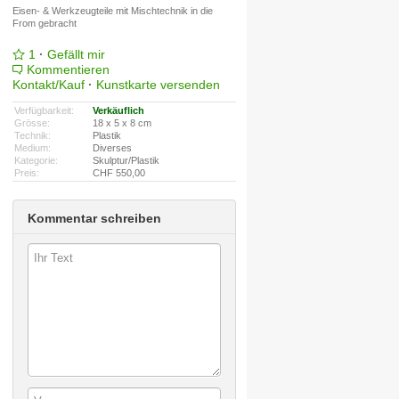
Eisen- & Werkzeugteile mit Mischtechnik in die
From gebracht
1
·
Gefällt mir
Kommentieren
Kontakt/Kauf
·
Kunstkarte versenden
Verfügbarkeit:
Verkäuflich
Grösse:
18 x 5 x 8 cm
Technik:
Plastik
Medium:
Diverses
Kategorie:
Skulptur/Plastik
Preis:
CHF 550,00
Kommentar schreiben