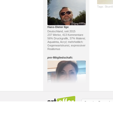
Tags:
Skurril
Hans-Dieter Ilge
Deutschland, seit 2015
237 Werke, 413 Kommentare
56% Druckgrafik, 37% Malerei;
Aquatinta, Acryl; mehrheitlich:
Gegenwartskunst, expressiver
Realismus
pro
-Mitgliedschaft:
Doris Weiche
Deutschland, seit 2024
25 Werke, 3 Kommentare
100% Malerei; Acryl;
Sprache:
Deutsch
mehrheitlich: Impressionismus,
Abstrakte Kunst