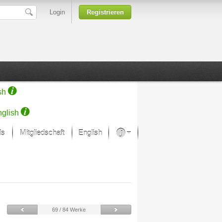
Login
Registrieren
sh
glish
ds
Mitgliedschaft
English
Über unsere Leidenschaft
rprojekt von Samsung
Kunsthäuser
69 / 84 Werke