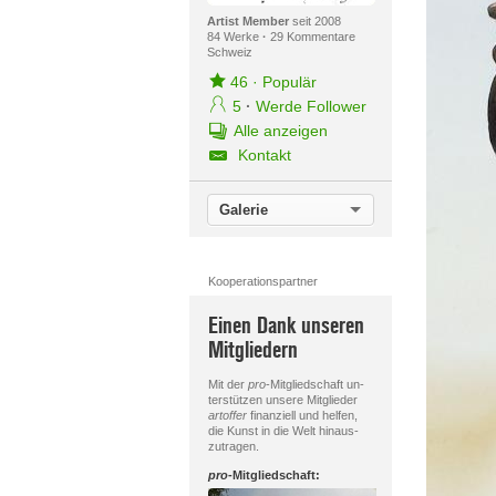
Artist Member
seit 2008
84 Werke
·
29 Kommentare
Schweiz
46
·
Populär
5
·
Werde Follower
Alle anzeigen
Kontakt
Galerie
Kooperationspartner
Einen Dank unseren
Mitgliedern
Mit der
pro
-Mitgliedschaft un-
terstützen unsere Mitglieder
artoffer
finanziell und helfen,
die Kunst in die Welt hinaus-
zutragen.
pro
-Mitgliedschaft: