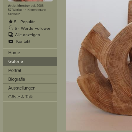
Artist Member
seit 2008
57 Werke
·
4 Kommentare
Schweiz
5
·
Populär
6
·
Werde Follower
Alle anzeigen
Kontakt
Home
Galerie
Porträt
Biografie
Ausstellungen
Gäste & Talk