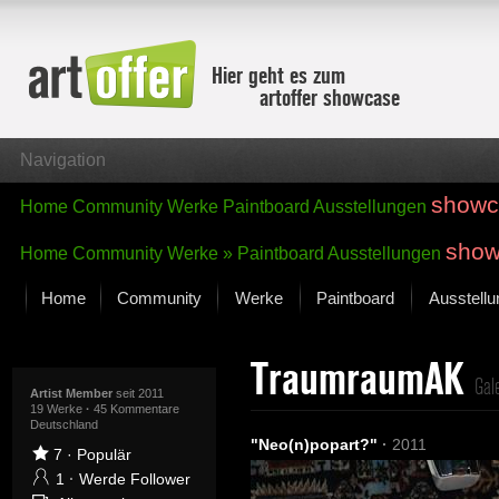
Hier geht es zum
artoffer showcase
Navigation
showc
Home
Community
Werke
Paintboard
Ausstellungen
show
Home
Community
Werke »
Paintboard
Ausstellungen
Home
Community
Werke
Paintboard
Ausstell
Showcase
TraumraumAK
Der letzte Monat im Fokus
Gale
Alle Fokus-Werke
Artist Member
seit 2011
19 Werke
·
45 Kommentare
Deutschland
Standard-Ansicht
"Neo(n)popart?"
·
2011
Fokus-Werke
7
·
Populär
Neue Werke – Auswahl
1
·
Werde Follower
Alle neuen Werke