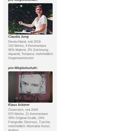
Claudia Jung
Deutschland, seit 2018
103 Werke, 4 Kommentare
96% Malerei, 2% Zeichnung;
Aquarell, Tempera; mehrheitlich:
Gegenwartskunst
pro
-Mitgliedschaft:
Klaus Ackerer
Österreich, seit 2009
970 Werke, 21 Kommentare
39% Original-Grafik, 24%
Fotografie; Diverses, Tusche;
mehrheitlich: Abstrakte Kunst,
Andere