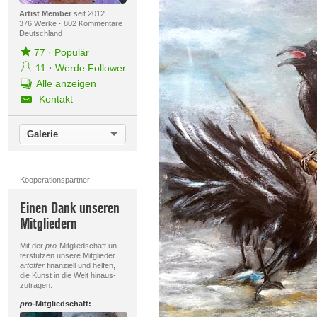
Artist Member
seit 2012
376 Werke
·
802 Kommentare
Deutschland
77
·
Populär
11
·
Werde Follower
Alle anzeigen
Kontakt
Galerie
Kooperationspartner
Einen Dank unseren
Mitgliedern
Mit der
pro
-Mitgliedschaft un-
terstützen unsere Mitglieder
artoffer
finanziell und helfen,
die Kunst in die Welt hinaus-
zutragen.
pro
-Mitgliedschaft: