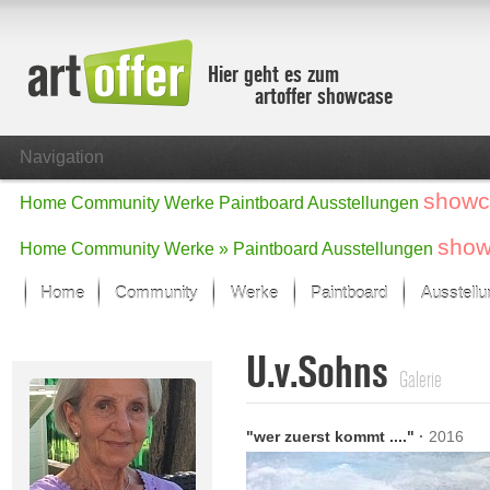
Hier geht es zum
artoffer showcase
Navigation
showc
Home
Community
Werke
Paintboard
Ausstellungen
show
Home
Community
Werke »
Paintboard
Ausstellungen
Home
Community
Werke
Paintboard
Ausstell
Showcase
U.v.Sohns
Der letzte Monat im Fokus
Galerie
Alle Fokus-Werke
Standard-Ansicht
"wer zuerst kommt ...."
·
2016
Fokus-Werke
Neue Werke – Auswahl
Alle neuen Werke