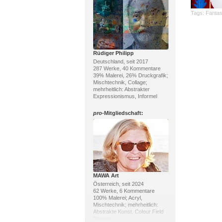
Tags:
Fantas
Rüdiger Philipp
Deutschland, seit 2017
287 Werke, 40 Kommentare
39% Malerei, 26% Druckgrafik;
Mischtechnik, Collage;
mehrheitlich: Abstrakter
Expressionismus, Informel
pro
-Mitgliedschaft:
MAWA Art
Österreich, seit 2024
62 Werke, 6 Kommentare
100% Malerei; Acryl,
Mischtechnik; mehrheitlich:
Abstrakte Kunst, Colour Field
Painting