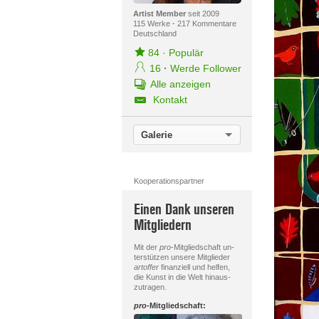
Artist Member
seit 2009
115 Werke
·
217 Kommentare
Deutschland
84
·
Populär
16
·
Werde Follower
Alle anzeigen
Kontakt
Galerie
Kooperationspartner
Einen Dank unseren
Mitgliedern
Mit der
pro
-Mitgliedschaft un-
terstützen unsere Mitglieder
artoffer
finanziell und helfen,
die Kunst in die Welt hinaus-
zutragen.
pro
-Mitgliedschaft: