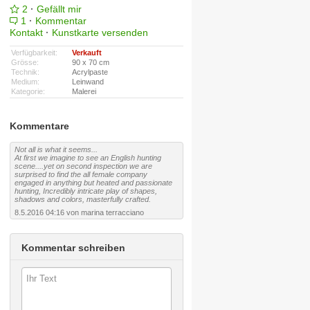
2
·
Gefällt mir
1
·
Kommentar
Kontakt
·
Kunstkarte versenden
Verfügbarkeit:
Verkauft
Grösse:
90 x 70 cm
Technik:
Acrylpaste
Medium:
Leinwand
Kategorie:
Malerei
Kommentare
Not all is what it seems...
At first we imagine to see an English hunting
scene....yet on second inspection we are
surprised to find the all female company
engaged in anything but heated and passionate
hunting, Incredibly intricate play of shapes,
shadows and colors, masterfully crafted.
8.5.2016 04:16 von marina terracciano
Kommentar schreiben