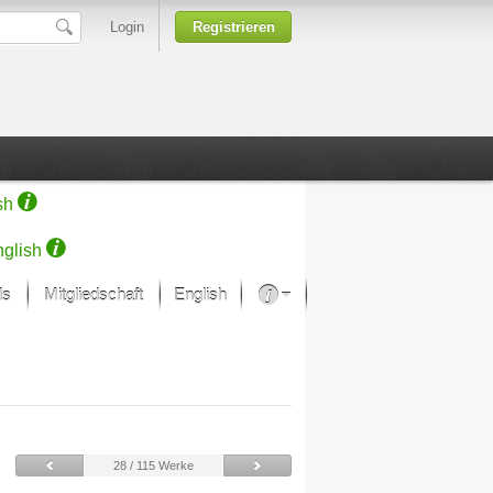
Login
Registrieren
sh
glish
ds
Mitgliedschaft
English
Über unsere Leidenschaft
rprojekt von Samsung
Kunsthäuser
28 / 115 Werke