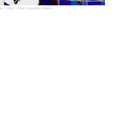
ie
·
Jagd
·
Neue Figurative Malerei