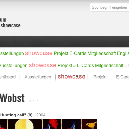
zum
r showcase
showcase
sstellungen
Projekt
E-Cards
Mitgliedschaft
Engli
showcase
Ausstellungen
Projekt »
E-Cards
Mitgliedschaft
En
showcase
intboard
Ausstellungen
Projekt
E-Car
Kunst Raum
Kategorien
 Wobst
onat im Fokus
Ein Künstlerförde
Malerei
Galerie
Werke
Skulptur/Plastik
Zeichnung
sicht
Digital Art
Hunting call" (9)
·
2004
e
Grafik
– Auswahl
Fotografie
erke