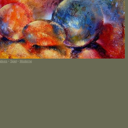
tives
·
Spiel
·
Moderne