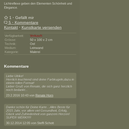
Lichtreflexe geben den Elementen Schönheit und
Elegance.
1
·
Gefällt mir
5
·
Kommentare
Kontakt
·
Kunstkarte versenden
Verfügbarkeit:
Verkauft
Grösse:
50 x 100 x 2 cm
Technik:
Oel
Medium:
Leinwand
Kategorie:
Malerei
Kommentare
Liebe Ulrike!
Herrlich leuchtend sind deine Farbkugeln,dazu in
einem tollen Format!
Lieber Gruß von Renate, die sich ganz herzlich
noch bedankt...
23.2.2016 10:43 von
Renate Horn
Danke schön für Deine Karte…Alles Beste für
2015 Jahr, vor allem viel Gesundheit, Erfolg,
Glück und Zufriedenheit von ganzem Herzen!
SUPER WERK!!!!!
30.12.2014 12:05 von Steffi Schott