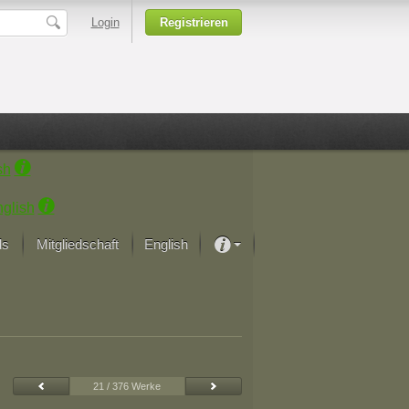
Login
Registrieren
sh
glish
ds
Mitgliedschaft
English
Über unsere Leidenschaft
rprojekt von Samsung
Kunsthäuser
21 / 376 Werke