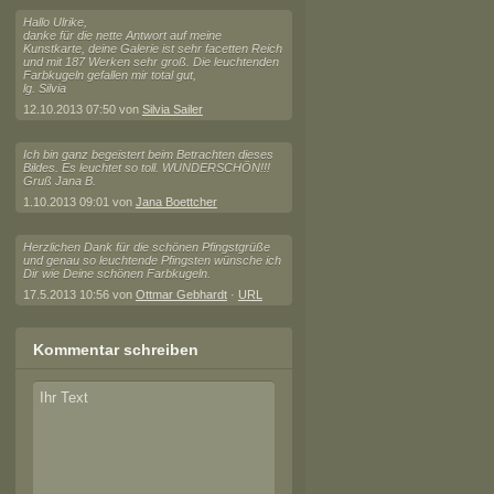
Hallo Ulrike,
danke für die nette Antwort auf meine
Kunstkarte, deine Galerie ist sehr facetten Reich
und mit 187 Werken sehr groß. Die leuchtenden
Farbkugeln gefallen mir total gut,
lg. Silvia
12.10.2013 07:50 von
Silvia Sailer
Ich bin ganz begeistert beim Betrachten dieses
Bildes. Es leuchtet so toll. WUNDERSCHÖN!!!
Gruß Jana B.
1.10.2013 09:01 von
Jana Boettcher
Herzlichen Dank für die schönen Pfingstgrüße
und genau so leuchtende Pfingsten wünsche ich
Dir wie Deine schönen Farbkugeln.
17.5.2013 10:56 von
Ottmar Gebhardt
·
URL
Kommentar schreiben