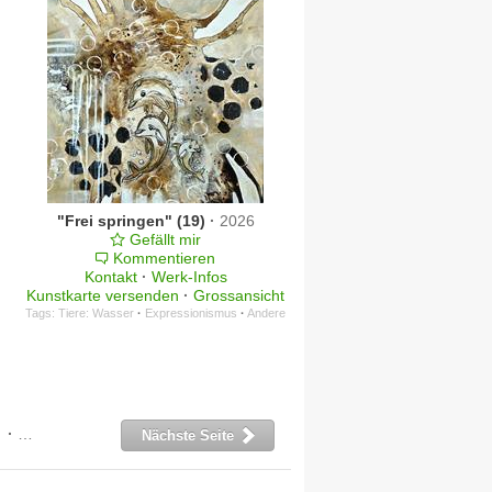
"Frei springen" (19)
·
2026
Gefällt mir
Kommentieren
Kontakt
·
Werk-Infos
Kunstkarte versenden
·
Grossansicht
Tags:
Tiere: Wasser
·
Expressionismus
·
Andere
·
11
·
12
·
13
·
14
·
15
·
16
Nächste Seite