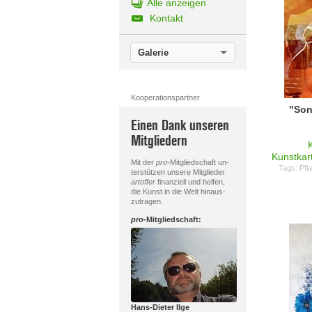
Alle anzeigen
Kontakt
Galerie
Kooperationspartner
"Son
Einen Dank unseren
Mitgliedern
Kunstkar
Mit der
pro
-Mitgliedschaft un-
Tags:
Pfl
terstützen unsere Mitglieder
artoffer
finanziell und helfen,
die Kunst in die Welt hinaus-
zutragen.
pro
-Mitgliedschaft:
Hans-Dieter Ilge