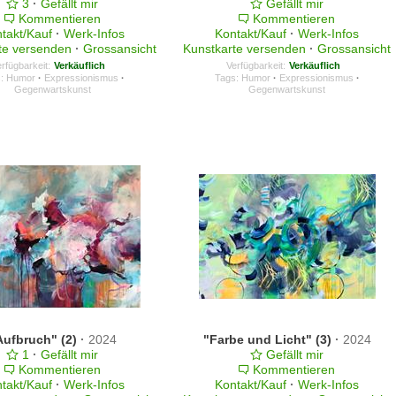
3
·
Gefällt mir
Gefällt mir
Kommentieren
Kommentieren
takt/Kauf
·
Werk-Infos
Kontakt/Kauf
·
Werk-Infos
te versenden
·
Grossansicht
Kunstkarte versenden
·
Grossansicht
rfügbarkeit:
Verkäuflich
Verfügbarkeit:
Verkäuflich
s:
Humor
·
Expressionismus
·
Tags:
Humor
·
Expressionismus
·
Gegenwartskunst
Gegenwartskunst
Aufbruch" (2)
·
2024
"Farbe und Licht" (3)
·
2024
1
·
Gefällt mir
Gefällt mir
Kommentieren
Kommentieren
takt/Kauf
·
Werk-Infos
Kontakt/Kauf
·
Werk-Infos