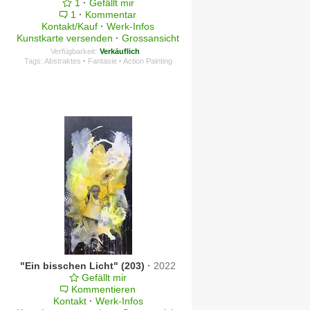
1
·
Gefällt mir
1
·
Kommentar
Kontakt/Kauf
·
Werk-Infos
Kunstkarte versenden
·
Grossansicht
Verfügbarkeit:
Verkäuflich
Tags:
Abstraktes
·
Fantasie
·
Action Painting
"Ein bisschen Licht" (203)
·
2022
Gefällt mir
Kommentieren
Kontakt
·
Werk-Infos