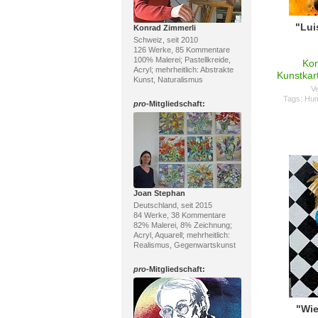
"Lui
Konrad Zimmerli
Schweiz, seit 2010
126 Werke, 85 Kommentare
100% Malerei; Pastellkreide,
Kon
Acryl; mehrheitlich: Abstrakte
Kunstkar
Kunst, Naturalismus
Ve
Tags:
Hu
pro
-Mitgliedschaft:
Joan Stephan
Deutschland, seit 2015
84 Werke, 38 Kommentare
82% Malerei, 8% Zeichnung;
Acryl, Aquarell; mehrheitlich:
Realismus, Gegenwartskunst
pro
-Mitgliedschaft:
"Wie