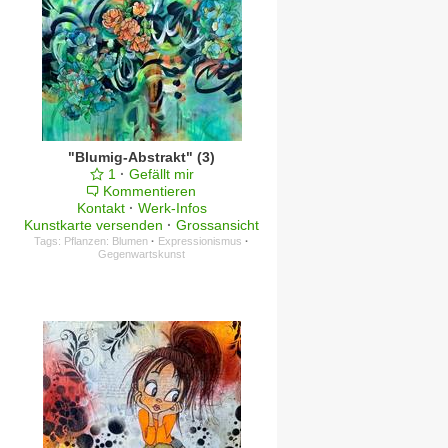
"Blumig-Abstrakt" (3)
1
·
Gefällt mir
Kommentieren
Kontakt
·
Werk-Infos
Kunstkarte versenden
·
Grossansicht
Tags:
Pflanzen: Blumen
·
Expressionismus
·
Gegenwartskunst