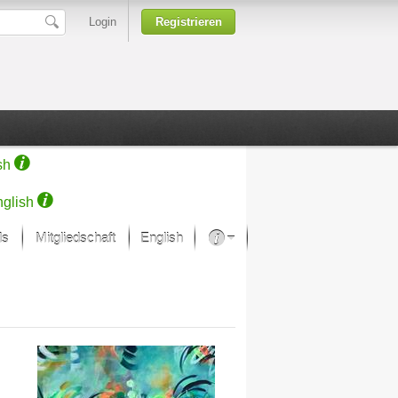
Login
Registrieren
sh
glish
ds
Mitgliedschaft
English
Über unsere Leidenschaft
rprojekt von Samsung
Kunsthäuser