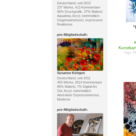
Deutschland, seit 2015
237 Werke, 413 Kommentare
56% Druckgrafik, 37% Malerei;
Aquatinta, Acryl; mehrheitlich:
Gegenwartskunst, expressiver
Realismus
"
pro
-Mitgliedschaft:
Kunstkar
Tags:
P
Susanne Köttgen
Deutschland, seit 2011
455 Werke, 2614 Kommentare
85% Malerei, 7% Digital Art;
Oel, Acryl; mehrheitlich:
Abstrakter Expressionismus,
Moderne
pro
-Mitgliedschaft: