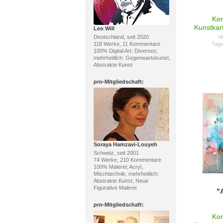
Kon
Kunstkar
Leo Will
Deutschland, seit 2020
Ve
118 Werke, 11 Kommentare
Tag
100% Digital Art; Diverses;
mehrheitlich: Gegenwartskunst,
Abstrakte Kunst
pro
-Mitgliedschaft:
Soraya Hamzavi-Louyeh
Schweiz, seit 2001
74 Werke, 210 Kommentare
100% Malerei; Acryl,
Mischtechnik; mehrheitlich:
Abstrakte Kunst, Neue
Figurative Malerei
"
pro
-Mitgliedschaft:
Kon