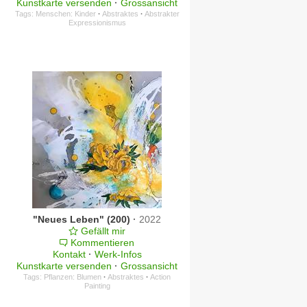
Kunstkarte versenden
·
Grossansicht
Tags:
Menschen: Kinder
·
Abstraktes
·
Abstrakter
Expressionismus
"Neues Leben" (200)
·
2022
Gefällt mir
Kommentieren
Kontakt
·
Werk-Infos
Kunstkarte versenden
·
Grossansicht
Tags:
Pflanzen: Blumen
·
Abstraktes
·
Action
Painting