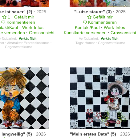
se ist sauer" (2)
·
2025
"Luise staunt" (3)
·
2025
1
·
Gefällt mir
Gefällt mir
Kommentieren
Kommentieren
takt/Kauf
·
Werk-Infos
Kontakt/Kauf
·
Werk-Infos
te versenden
·
Grossansicht
Kunstkarte versenden
·
Grossansicht
rfügbarkeit:
Verkäuflich
Verfügbarkeit:
Verkäuflich
mor
·
Abstrakter Expressionismus
·
Tags:
Humor
·
Gegenwartskunst
Gegenwartskunst
 langweilig" (5)
·
2026
"Mein erstes Date" (5)
·
2026