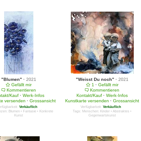
"Blumen"
·
2021
"Weisst Du noch"
·
2021
Gefällt mir
1
·
Gefällt mir
Kommentieren
Kommentieren
takt/Kauf
·
Werk-Infos
Kontakt/Kauf
·
Werk-Infos
te versenden
·
Grossansicht
Kunstkarte versenden
·
Grossansicht
rfügbarkeit:
Verkäuflich
Verfügbarkeit:
Verkäuflich
anzen: Blumen
·
Fantasie
·
Konkrete
Tags:
Menschen: Kinder
·
Abstraktes
·
Kunst
Gegenwartskunst