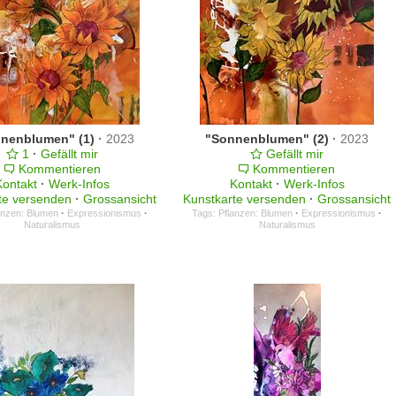
nenblumen" (1)
·
2023
"Sonnenblumen" (2)
·
2023
1
·
Gefällt mir
Gefällt mir
Kommentieren
Kommentieren
Kontakt
·
Werk-Infos
Kontakt
·
Werk-Infos
te versenden
·
Grossansicht
Kunstkarte versenden
·
Grossansicht
anzen: Blumen
·
Expressionismus
·
Tags:
Pflanzen: Blumen
·
Expressionismus
·
Naturalismus
Naturalismus