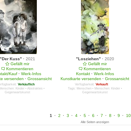
"Der Kuss"
·
2021
"Losziehen"
·
2020
Gefällt mir
Gefällt mir
Kommentieren
Kommentieren
takt/Kauf
·
Werk-Infos
Kontakt
·
Werk-Infos
te versenden
·
Grossansicht
Kunstkarte versenden
·
Grossansicht
rfügbarkeit:
Verkäuflich
Verfügbarkeit:
Verkauft
Menschen: Kinder
·
Abstraktes
·
Tags:
Menschen
·
Menschen: Kinder
·
Gegenwartskunst
Gegenwartskunst
1
·
2
·
3
·
4
·
5
·
6
·
7
·
8
·
9
·
10
Alle Seiten anzeigen