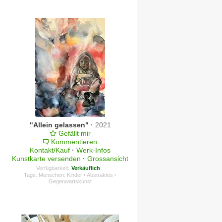
"Allein gelassen"
·
2021
Gefällt mir
Kommentieren
Kontakt/Kauf
·
Werk-Infos
Kunstkarte versenden
·
Grossansicht
Verfügbarkeit:
Verkäuflich
Tags:
Menschen: Kinder
·
Abstraktes
·
Gegenwartskunst