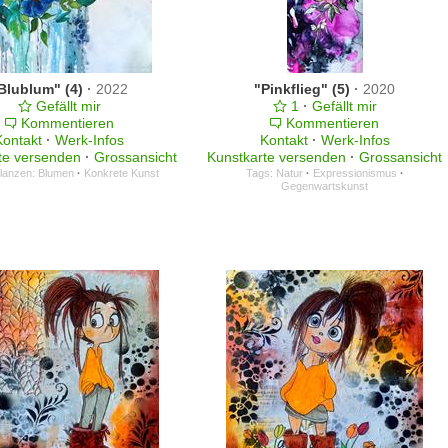
Blublum" (4)
·
2022
"Pinkflieg" (5)
·
2020
Gefällt mir
1
·
Gefällt mir
Kommentieren
Kommentieren
Kontakt
·
Werk-Infos
Kontakt
·
Werk-Infos
te versenden
·
Grossansicht
Kunstkarte versenden
·
Grossansicht
flanzen: Blumen
·
Konkrete Kunst
Tags:
Natur
·
Expressionismus
·
Gegenwartskunst