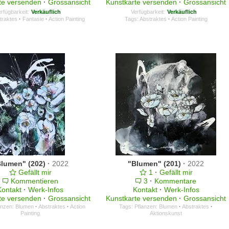
te versenden
·
Grossansicht
Kunstkarte versenden
·
Grossansicht
rfügbarkeit:
Verkäuflich
Verfügbarkeit:
Verkäuflich
traktes
·
Fantasie
·
Action Painting
Tags:
Abstraktes
·
Action Painting
Blumen" (202)
·
2022
"Blumen" (201)
·
2022
Gefällt mir
1
·
Gefällt mir
Kommentieren
3
·
Kommentare
Kontakt
·
Werk-Infos
Kontakt
·
Werk-Infos
te versenden
·
Grossansicht
Kunstkarte versenden
·
Grossansicht
anzen: Blumen
·
Abstraktes
·
Action
Tags:
Pflanzen: Blumen
·
Abstraktes
·
Painting
Aktionskunst