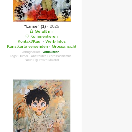
"Luise" (1)
·
2025
Gefällt mir
Kommentieren
Kontakt/Kauf
·
Werk-Infos
Kunstkarte versenden
·
Grossansicht
Verfügbarkeit:
Verkäuflich
Tags:
Humor
·
Abstrakter Expressionismus
·
Neue Figurative Malerei