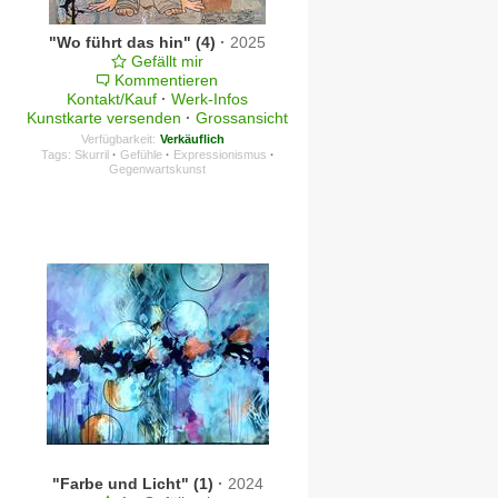
"Wo führt das hin" (4)
·
2025
Gefällt mir
Kommentieren
Kontakt/Kauf
·
Werk-Infos
Kunstkarte versenden
·
Grossansicht
Verfügbarkeit:
Verkäuflich
Tags:
Skurril
·
Gefühle
·
Expressionismus
·
Gegenwartskunst
"Farbe und Licht" (1)
·
2024