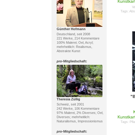
Kunstkar
Ve
Tags:
Abs
Günther Hofmann
Deutschland, seit 2008
221 Werke, 214 Kommentare
100% Malerei; Oel, Acryl;
mehrheitlich: Realismus,
Abstrakte Kunst
pro
-Mitgliedschaft:
"
Theresia Züllig
Schweiz, seit 2001
242 Werke, 106 Kommentare
97% Malerei, 2% Diverses; Oel,
Kunstkar
Diverses; mehrheitlich:
Naturalismus, Impressionismus
Tags:
Pfl
pro
-Mitgliedschaft: