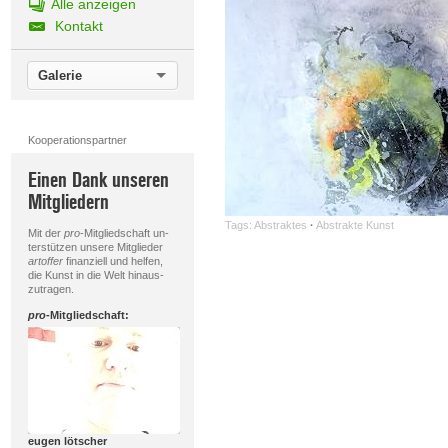
Alle anzeigen
Kontakt
Galerie
Kooperationspartner
Einen Dank unseren
Mitgliedern
Tags:
Abstraktes
·
Abstrakte Kunst
Mit der
pro
-Mitgliedschaft un-
terstützen unsere Mitglieder
artoffer
finanziell und helfen,
die Kunst in die Welt hinaus-
zutragen.
pro
-Mitgliedschaft:
eugen lötscher