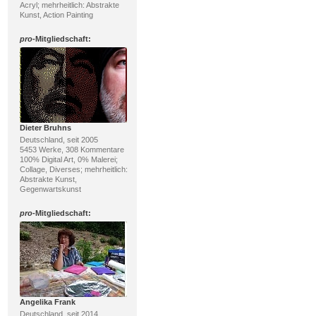
Acryl; mehrheitlich: Abstrakte
Kunst, Action Painting
pro
-Mitgliedschaft:
Dieter Bruhns
Deutschland, seit 2005
5453 Werke, 308 Kommentare
100% Digital Art, 0% Malerei;
Collage, Diverses; mehrheitlich:
Abstrakte Kunst,
Gegenwartskunst
pro
-Mitgliedschaft:
Angelika Frank
Deutschland, seit 2014