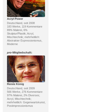
Acryl-Power
Deutschland, seit 2008
183 Werke, 119 Kommentare
89% Malerei, 6%
Skulptur/Plastik; Acryl,
Mischtechnik; mehrheitlich:
Abstrakter Expressionismus,
Moderne
pro
-Mitgliedschaft:
Renée König
Deutschland, seit 2009
566 Werke, 276 Kommentare
97% Malerei, 2% Diverses;
Acryl, Mischtechnik;
mehrheitlich: Gegenwartskunst,
Postimpressionismus