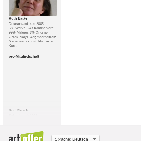
Ruth Batke
Deutschland, seit 2005
585 Werke, 243 Kommentare
99% Malerei, 1% Original-
Grafik; Acryl, Oel; mehrheitlich:
Gegenwartskunst, Abstrakte
Kunst
pro
-Mitgliedschaft:
Rolf Blösch
Schweiz, seit 2026
515 Werke, 58 Kommentare
92% Malerei, 3% Druckgrafik;
Mischtechnik, Acryl;
mehrheitlich: Informel,
Gegenwartskunst
Sprache:
Deutsch