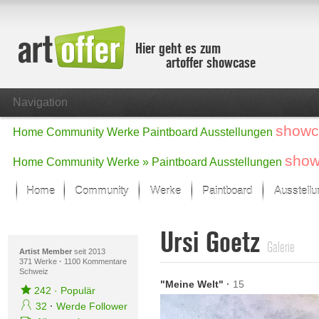
Hier geht es zum
artoffer showcase
Navigation
showc
Home
Community
Werke
Paintboard
Ausstellungen
show
Home
Community
Werke »
Paintboard
Ausstellungen
Home
Community
Werke
Paintboard
Ausstell
Showcase
Ursi Goetz
Der letzte Monat im Fokus
Galerie
Alle Fokus-Werke
Artist Member
seit 2013
371 Werke
·
1100 Kommentare
Schweiz
Standard-Ansicht
"Meine Welt"
·
15
Fokus-Werke
242
·
Populär
Neue Werke – Auswahl
32
·
Werde Follower
Alle neuen Werke