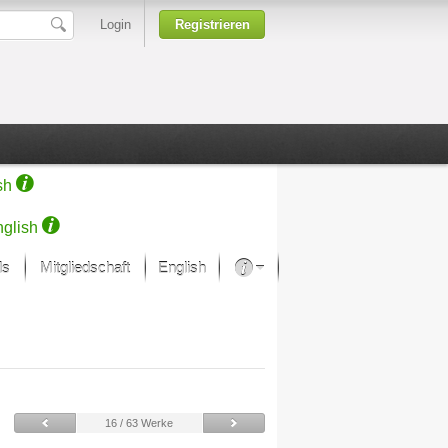
Login
Registrieren
sh
glish
ds
Mitgliedschaft
English
Über unsere Leidenschaft
rprojekt von Samsung
Kunsthäuser
16 / 63 Werke