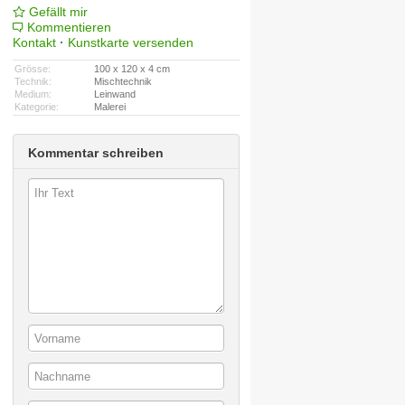
Gefällt mir
Kommentieren
Kontakt
·
Kunstkarte versenden
Grösse:
100 x 120 x 4 cm
Technik:
Mischtechnik
Medium:
Leinwand
Kategorie:
Malerei
Kommentar schreiben