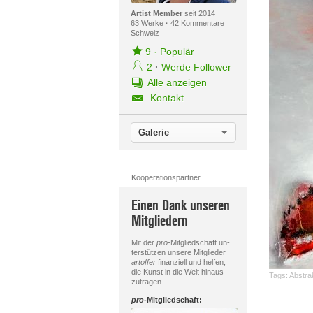
Artist Member
seit 2014
63 Werke
·
42 Kommentare
Schweiz
9
·
Populär
2
·
Werde Follower
Alle anzeigen
Kontakt
Galerie
Kooperationspartner
Einen Dank unseren
Mitgliedern
Mit der
pro
-Mitgliedschaft un-
terstützen unsere Mitglieder
artoffer
finanziell und helfen,
die Kunst in die Welt hinaus-
Tags:
Abstra
zutragen.
pro
-Mitgliedschaft: