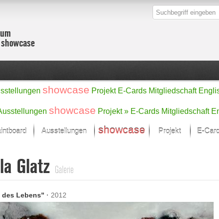
zum
r showcase
showcase
sstellungen
Projekt
E-Cards
Mitgliedschaft
Engli
showcase
Ausstellungen
Projekt »
E-Cards
Mitgliedschaft
En
showcase
intboard
Ausstellungen
Projekt
E-Car
Kunst Raum
Kategorien
la Glatz
onat im Fokus
Ein Künstlerförde
Malerei
Galerie
Werke
Skulptur/Plastik
Zeichnung
sicht
Digital Art
 des Lebens"
·
2012
e
Grafik
– Auswahl
Fotografie
erke