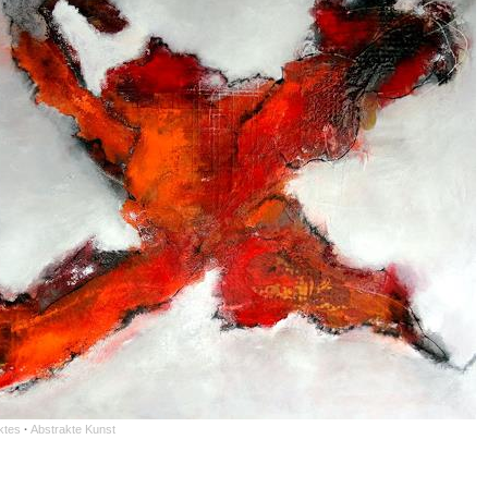
ktes
·
Abstrakte Kunst