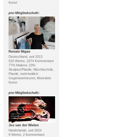
Kunst
pro
-Mitgliedschaft:
Renate Migas
Deutschland, seit 2013
520 Werke, 1674 Kommentare
77% Malerei, 23%
Skulptur/Plastik; Mischtechnik,
Plastik; mehrheitlich:
Gegenwartskunst, Abstrakte
Kunst
pro
-Mitgliedschaft:
Jos van der Wielen
Niederlande, seit 2024
9 Werke, 2 Kommentare