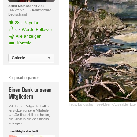
Artist Member
seit 2005
166 Werke
·
52 Kommentare
Deutschland
28
·
Populär
6
·
Werde Follower
Alle anzeigen
Kontakt
Galerie
Kooperationspartner
Einen Dank unseren
Mitgliedern
Tags:
Landschaft: See/Meer
·
Abstrakter Exp
Mit der
pro
-Mitgliedschaft un-
terstützen unsere Mitglieder
artoffer
finanziell und helfen,
die Kunst in die Welt hinaus-
zutragen.
pro
-Mitgliedschaft: