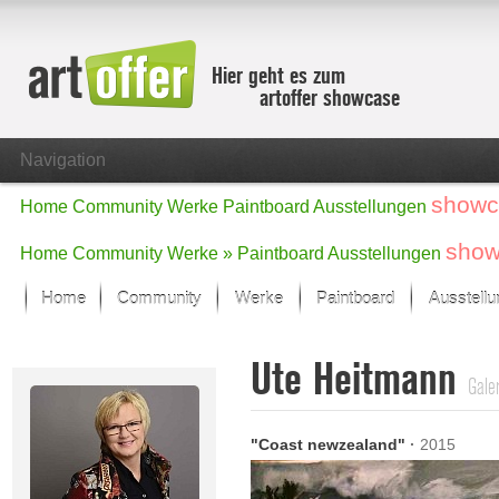
Hier geht es zum
artoffer showcase
Navigation
showc
Home
Community
Werke
Paintboard
Ausstellungen
show
Home
Community
Werke »
Paintboard
Ausstellungen
Home
Community
Werke
Paintboard
Ausstell
Showcase
Ute Heitmann
Der letzte Monat im Fokus
Galer
Alle Fokus-Werke
Standard-Ansicht
"Coast newzealand"
·
2015
Fokus-Werke
Neue Werke – Auswahl
Alle neuen Werke