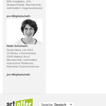
89% Installation, 11%
Skulptur/Plastik; Mischtechnik;
mehrheitlich: Gegenwartskunst
pro
-Mitgliedschaft:
Heike Schümann
Deutschland, seit 2024
15 Werke, 2 Kommentare
100% Malerei; Acryl,
Mischtechnik; mehrheitlich:
expressiver Realismus,
Abstrakter Expressionismus
pro
-Mitgliedschaft:
Sprache:
Deutsch