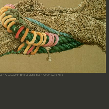
es
·
Arbeitswelt
·
Expressionismus
·
Gegenwartskunst