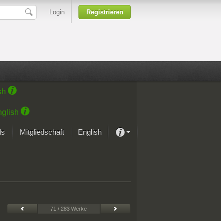
Login
Registrieren
sh
glish
ds
Mitgliedschaft
English
Über unsere Leidenschaft
rprojekt von Samsung
Kunsthäuser
71 / 283 Werke