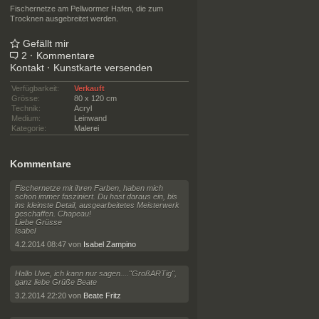
Fischernetze am Pellwormer Hafen, die zum
Trocknen ausgebreitet werden.
Gefällt mir
2
·
Kommentare
Kontakt
·
Kunstkarte versenden
Verfügbarkeit:
Verkauft
Grösse:
80 x 120 cm
Technik:
Acryl
Medium:
Leinwand
Kategorie:
Malerei
Kommentare
Fischernetze mit ihren Farben, haben mich
schon immer fasziniert. Du hast daraus ein, bis
ins kleinste Detail, ausgearbeitetes Meisterwerk
geschaffen. Chapeau!
Liebe Grüsse
Isabel
4.2.2014 08:47 von
Isabel Zampino
Hallo Uwe, ich kann nur sagen...."GroßARTig",
ganz liebe Grüße Beate
3.2.2014 22:20 von
Beate Fritz