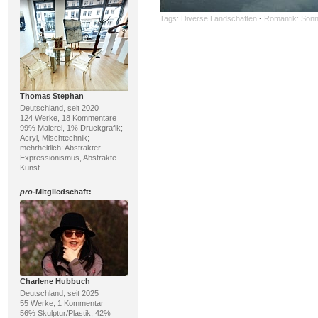
Tags:
Diverse Landschaften
·
Romantik: Son
Thomas Stephan
Deutschland, seit 2020
124 Werke, 18 Kommentare
99% Malerei, 1% Druckgrafik;
Acryl, Mischtechnik;
mehrheitlich: Abstrakter
Expressionismus, Abstrakte
Kunst
pro
-Mitgliedschaft:
Charlene Hubbuch
Deutschland, seit 2025
55 Werke, 1 Kommentar
56% Skulptur/Plastik, 42%