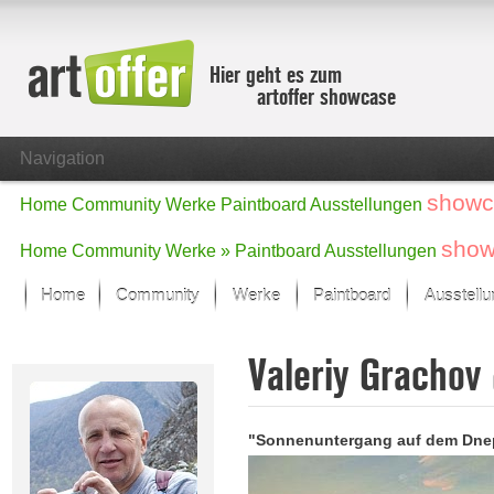
Hier geht es zum
artoffer showcase
Navigation
showc
Home
Community
Werke
Paintboard
Ausstellungen
show
Home
Community
Werke »
Paintboard
Ausstellungen
Home
Community
Werke
Paintboard
Ausstell
Showcase
Valeriy Grachov
Der letzte Monat im Fokus
Alle Fokus-Werke
Standard-Ansicht
"Sonnenuntergang auf dem Dne
Fokus-Werke
Neue Werke – Auswahl
Alle neuen Werke