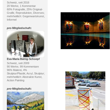
Schweiz, seit 2016
20 Werke, 1 Kommentar
60% Fotografie, 25% Original-
Grafik; Reproduktion, Diverses;
mehrheitlich: Gegenwartskunst,
Informel
pro
-Mitgliedschaft:
Eva-Maria Bättig-Schoepf
Schweiz, seit 2009
90 Werke, 99 Kommentare
96% Malerei, 4%
Skulptur/Plastik; Acryl, Skulptur;
mehrheitlich: Abstrakte Kunst,
Action Painting
pro
-Mitgliedschaft: