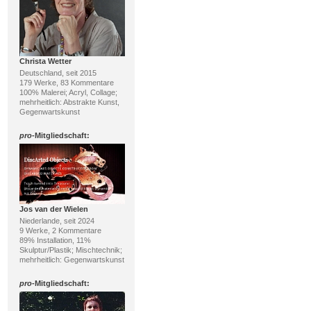
Christa Wetter
Deutschland, seit 2015
179 Werke, 83 Kommentare
100% Malerei; Acryl, Collage;
mehrheitlich: Abstrakte Kunst,
Gegenwartskunst
pro
-Mitgliedschaft:
Jos van der Wielen
Niederlande, seit 2024
9 Werke, 2 Kommentare
89% Installation, 11%
Skulptur/Plastik; Mischtechnik;
mehrheitlich: Gegenwartskunst
pro
-Mitgliedschaft: