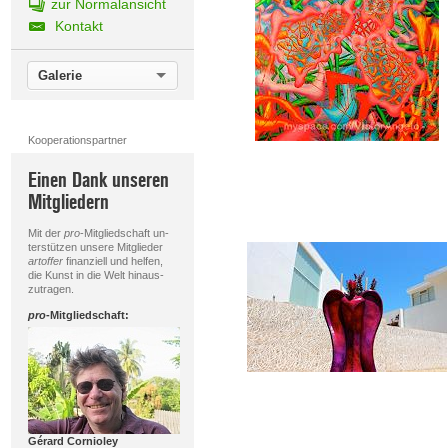
zur Normalansicht
Kontakt
Galerie
Kooperationspartner
Einen Dank unseren
Mitgliedern
Mit der
pro
-Mitgliedschaft un-
terstützen unsere Mitglieder
artoffer
finanziell und helfen,
die Kunst in die Welt hinaus-
zutragen.
pro
-Mitgliedschaft:
Gérard Cornioley