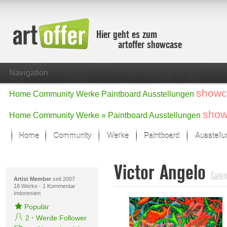
Hier geht es zum
artoffer showcase
Navigation
showc
Home
Community
Werke
Paintboard
Ausstellungen
show
Home
Community
Werke »
Paintboard
Ausstellungen
Home
Community
Werke
Paintboard
Ausstell
Showcase
Victor Angelo
Der letzte Monat im Fokus
Galer
Alle Fokus-Werke
Artist Member
seit 2007
18 Werke
·
1 Kommentar
Indonesien
Standard-Ansicht
Fokus-Werke
Populär
Neue Werke – Auswahl
2
·
Werde Follower
Alle neuen Werke