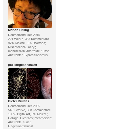
Marion Eßling
Deutschland, seit 2015
221 Werke, 357 Kommentare
97% Malerei, 1% Diverses;
Mischtechnik, Acryl;
mehrheitlich: Abstrakte Kunst,
Abstrakter Expressionismus
pro
-Mitgliedschaft:
Dieter Bruhns
Deutschland, seit 2005
5461 Werke, 308 Kommentare
100% Digital Art, 0% Malerei;
Collage, Diverses; mehrheitlich:
Abstrakte Kunst,
Gegenwartskunst