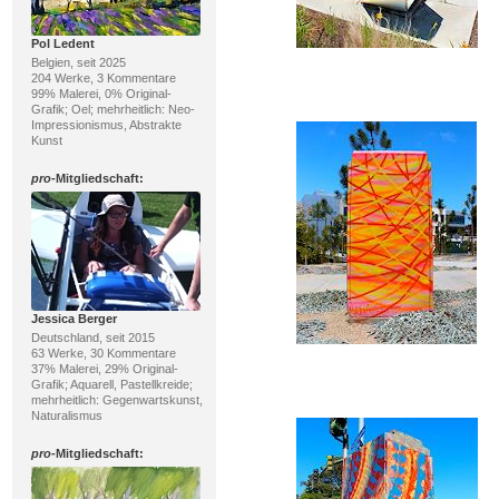
Pol Ledent
Belgien, seit 2025
204 Werke, 3 Kommentare
99% Malerei, 0% Original-
Grafik; Oel; mehrheitlich: Neo-
Impressionismus, Abstrakte
Kunst
pro
-Mitgliedschaft:
Jessica Berger
Deutschland, seit 2015
63 Werke, 30 Kommentare
37% Malerei, 29% Original-
Grafik; Aquarell, Pastellkreide;
mehrheitlich: Gegenwartskunst,
Naturalismus
pro
-Mitgliedschaft: