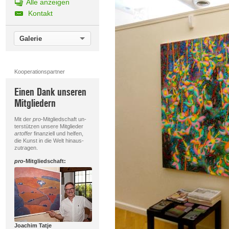
Alle anzeigen
Kontakt
Galerie
Kooperationspartner
Einen Dank unseren
Mitgliedern
Mit der
pro
-Mitgliedschaft un-
terstützen unsere Mitglieder
artoffer
finanziell und helfen,
die Kunst in die Welt hinaus-
zutragen.
pro
-Mitgliedschaft:
Joachim Tatje