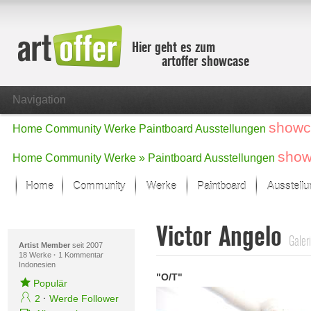
Hier geht es zum
artoffer showcase
Navigation
showc
Home
Community
Werke
Paintboard
Ausstellungen
show
Home
Community
Werke »
Paintboard
Ausstellungen
Home
Community
Werke
Paintboard
Ausstell
Showcase
Victor Angelo
Der letzte Monat im Fokus
Galer
Alle Fokus-Werke
Artist Member
seit 2007
18 Werke
·
1 Kommentar
Indonesien
Standard-Ansicht
"O/T"
Fokus-Werke
Populär
Neue Werke – Auswahl
2
·
Werde Follower
Alle neuen Werke