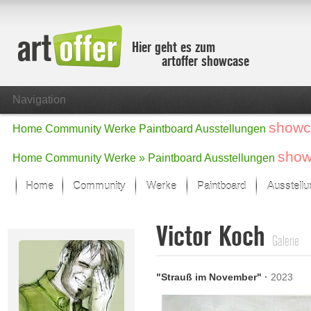
Hier geht es zum
artoffer showcase
Navigation
showc
Home
Community
Werke
Paintboard
Ausstellungen
show
Home
Community
Werke »
Paintboard
Ausstellungen
Home
Community
Werke
Paintboard
Ausstell
Showcase
Victor Koch
Der letzte Monat im Fokus
Galerie
Alle Fokus-Werke
Standard-Ansicht
"Strauß im November"
·
2023
Fokus-Werke
Neue Werke – Auswahl
Alle neuen Werke